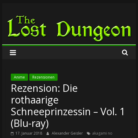
Zum
The
Inhalt
springen
Lost
Dungeon
Anime
Rezensionen
Rezension: Die
rothaarige
Schneeprinzessin – Vol. 1
(Blu-ray)
17. Januar 2018
Alexander Geisler
akagami no