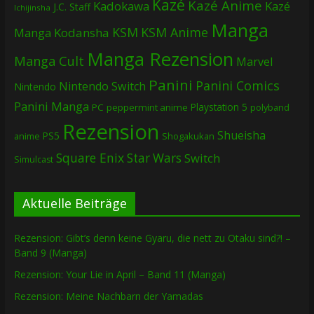
Kazé
Kazé Anime
Kadokawa
Kazé
J.C. Staff
Ichijinsha
Manga
KSM
KSM Anime
Manga
Kodansha
Manga Rezension
Manga Cult
Marvel
Panini
Panini Comics
Nintendo Switch
Nintendo
Panini Manga
Playstation 5
PC
peppermint anime
polyband
Rezension
Shueisha
PS5
Shogakukan
anime
Square Enix
Star Wars
Switch
Simulcast
Aktuelle Beiträge
Rezension: Gibt’s denn keine Gyaru, die nett zu Otaku sind?! –
Band 9 (Manga)
Rezension: Your Lie in April – Band 11 (Manga)
Rezension: Meine Nachbarn der Yamadas