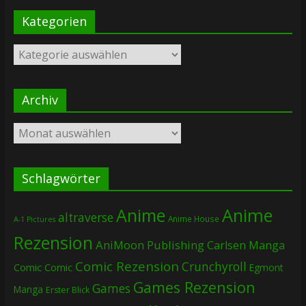
Kategorien
Kategorien
Archiv
Archiv
Schlagwörter
Anime
Anime
altraverse
Anime House
A-1 Pictures
Rezension
AniMoon Publishing
Carlsen Manga
Comic Rezension
Crunchyroll
Comic
Comic
Egmont
Games Rezension
Games
Manga
Erster Blick