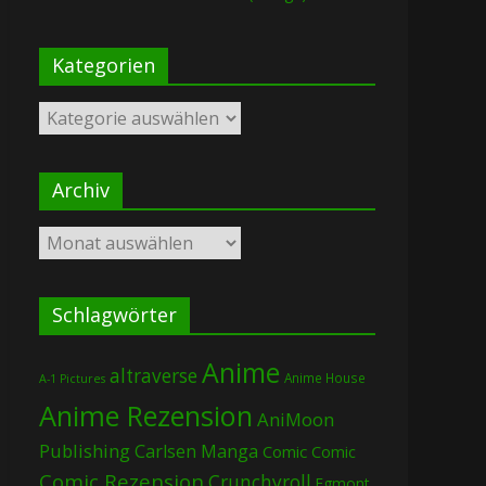
Kategorien
Kategorien
Archiv
Archiv
Schlagwörter
Anime
altraverse
Anime House
A-1 Pictures
Anime Rezension
AniMoon
Publishing
Carlsen Manga
Comic
Comic
Comic Rezension
Crunchyroll
Egmont