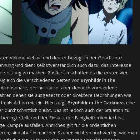
ten Volume viel auf und deutet bezüglich der Geschichte
Spannung und dient selbstverständlich auch dazu, das Interesse
ortsetzung zu machen. Zusätzlich schaffen es die ersten vier
zugleich die verschiedenen Seiten von
Brynhildr in the
e Atmosphäre, der nur kurze, aber dennoch vorhandene
efahren denen sie ausgesetzt oder direktere Bedrohungen wie
stmals Action mit ein. Hier zeigt
Brynhildr in the Darkness
eine
 durchschnittlich bleibt. Das ist jedoch auch der Situation zu
edingt stellt und der Einsatz der Fähigkeiten limitiert ist.
Kämpfe ausfallen. Ähnliches gilt für die ordentlichen
ieren, sind aber in manchen Szenen nicht so hochwertig, wie man
s jedoch nicht. Auch weil das gelungene Charakterdesign