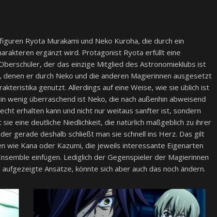
figuren Ryota Murakami und Neko Kuroha, die durch ein
akteren ergänzt wird. Protagonist Ryota erfüllt eine
Oberschüler, der das einzige Mitglied des Astronomieklubs ist
t, denen er durch Neko und die anderen Magierinnen ausgesetzt
kteristika genutzt. Allerdings auf eine Weise, wie sie üblich ist
Ein wenig überraschend ist Neko, die nach außenhin abweisend
recht erhalten kann und nicht nur weitaus sanfter ist, sondern
 sie eine deutliche Niedlichkeit, die natürlich maßgeblich zu ihrer
er gerade deshalb schließt man sie schnell ins Herz. Das gilt
en wie Kana oder Kazumi, die jeweils interessante Eigenarten
Ensemble einfügen. Lediglich der Gegenspieler der Magierinnen
ts aufgezeigte Ansätze, könnte sich aber auch das noch ändern.