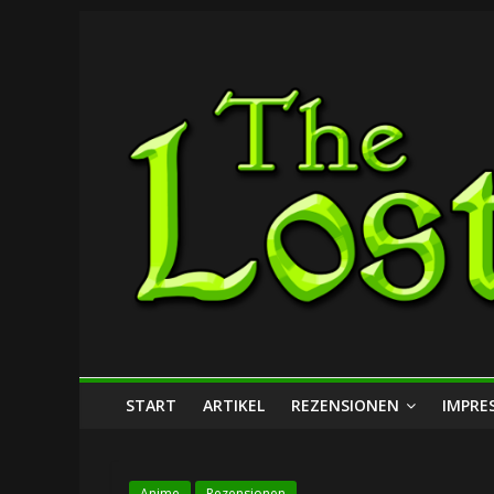
Zum
The
Inhalt
springen
Lost
Dungeon
START
ARTIKEL
REZENSIONEN
IMPRE
Anime
Rezensionen