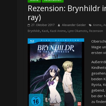
Rezension: Brynhildr in
ray)
,
27. Oktober 2017
Alexander Geisler
Anime
A
,
,
,
,
Brynhildr
Kazé
Kazé Anime
Lynn Okamoto
Rezension
Oberschü
Magie un
ersten v
Außerird
Kindheit
gesehen.
beiden K
Ryota, K
gebend, h
bei der 
zu finde