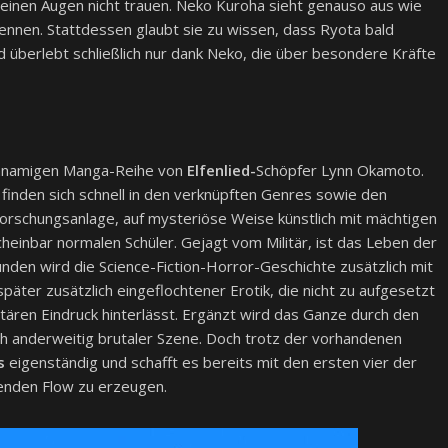
seinen Augen nicht trauen. Neko Kuroha sieht genauso aus wie
 kennen. Stattdessen glaubt sie zu wissen, dass Ryota bald
und überlebt schließlich nur dank Neko, die über besondere Kräfte
ichnamigen Manga-Reihe von
Elfenlied-
Schöpfer Lynn Okamoto.
nden sich schnell in den verknüpften Genres sowie den
orschungsanlage, auf mysteriöse Weise künstlich mit mächtigen
heinbar normalen Schüler. Gejagt vom Militär, ist das Leben der
nden wird die Science-Fiction-Horror-Geschichte zusätzlich mit
ter zusätzlich eingeflochtener Erotik, die nicht zu aufgesetzt
tären Eindruck hinterlässt. Ergänzt wird das Ganze durch den
ch anderweitig brutaler Szene. Doch trotz der vorhandenen
s
eigenständig und schafft es bereits mit den ersten vier der
enden Flow zu erzeugen.