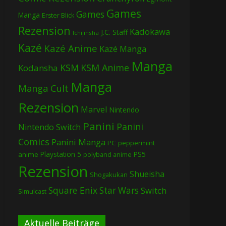
Games
Games
Manga
Erster Blick
Rezension
Kadokawa
J.C. Staff
Ichijinsha
Kazé
Kazé Anime
Kazé Manga
Manga
KSM
KSM Anime
Kodansha
Manga
Manga Cult
Rezension
Marvel
Nintendo
Panini
Panini
Nintendo Switch
Comics
Panini Manga
PC
peppermint
Playstation 5
PS5
anime
polyband anime
Rezension
Shueisha
Shogakukan
Square Enix
Star Wars
Switch
Simulcast
Aktuelle Beiträge