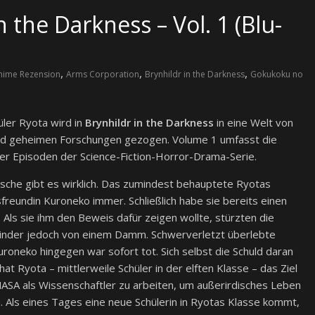
 the Darkness – Vol. 1 (Blu-
,
,
,
nime Rezension
Arms Corporation
Brynhildr in the Darkness
Gokukoku no
ler Ryota wird in
Brynhildr in the Darkness
in eine Welt von
d geheimen Forschungen gezogen. Volume 1 umfasst die
ier Episoden der Science-Fiction-Horror-Drama-Serie.
ische gibt es wirklich. Das zumindest behauptete Ryotas
sfreundin Kuroneko immer. Schließlich habe sie bereits einen
 Als sie ihm den Beweis dafür zeigen wollte, stürzten die
inder jedoch von einem Damm. Schwerverletzt überlebte
uroneko hingegen war sofort tot. Sich selbst die Schuld daran
at Ryota – mittlerweile Schüler in der elften Klasse – das Ziel
NASA als Wissenschaftler zu arbeiten, um außerirdisches Leben
n. Als eines Tages eine neue Schülerin in Ryotas Klasse kommt,