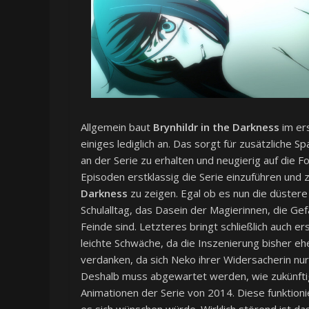
Allgemein baut
Brynhildr in the Darkness
im ers
einiges lediglich an. Das sorgt für zusätzliche 
an der Serie zu erhalten und neugierig auf die F
Episoden erstklassig die Serie einzuführen und 
Darkness
zu zeigen. Egal ob es nun die düster
Schulalltag, das Dasein der Magierinnen, die G
Feinde sind. Letzteres bringt schließlich auch er
leichte Schwäche, da die Inszenierung bisher eher
verdanken, da sich Neko ihrer Widersacherin nur b
Deshalb muss abgewartet werden, wie zukünftige 
Animationen der Serie von 2014. Diese funktion
es sich wünschen würde. Wirklich störend ist da