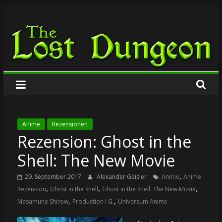
Zum
The
Inhalt
springen
Lost
Dungeon
Anime
Rezensionen
Rezension: Ghost in the
Shell: The New Movie
,
29. September 2017
Alexander Geisler
Anime
Anime
,
,
,
Rezension
Ghost in the Shell
Ghost in the Shell: The New Movie
,
,
Masamune Shirow
Production I.G.
Universum Anime