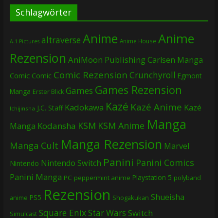
Schlagwörter
Anime
Anime
altraverse
Anime House
A-1 Pictures
Rezension
AniMoon Publishing
Carlsen Manga
Comic Rezension
Crunchyroll
Comic
Comic
Egmont
Games Rezension
Games
Manga
Erster Blick
Kazé
Kazé Anime
Kadokawa
Kazé
J.C. Staff
Ichijinsha
Manga
KSM
KSM Anime
Manga
Kodansha
Manga Rezension
Manga Cult
Marvel
Panini
Panini Comics
Nintendo Switch
Nintendo
Panini Manga
Playstation 5
PC
peppermint anime
polyband
Rezension
Shueisha
PS5
Shogakukan
anime
Square Enix
Star Wars
Switch
Simulcast