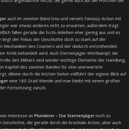
rotisch angehauchte Witze, die gerne auch auf die Höschen der
ger
auch im zweiten Band treu und vereint Fantasy-Action mit
ger war etwas anderes nicht zu erwarten, außerdem trägt
ßlich fallen gerade die Ecchi-Anleihen eher gering aus und es
r liegt der Fokus der Geschichte doch zu stark auf der
en Mechaniken des Counters und der dadurch entstehenden
hter Kritik behandelt wird. Auch Sternenjäger-Wettkampf, die
olle des Militärs sind wieder wichtige Elemente der Handlung,
en Kapitel des zweiten Bandes für eine unerwartete
 Alleine durch die letzten Seiten vollführt der eigene Blick auf
jäger
eine 180 Grad-Wende und man bleibt mit einem großen
der Fortsetzung zurück.
mein Interesse an
Plunderer – Die Sternenjäger
noch zu
 Geschichte, die gerade durch die brachiale Action, aber auch