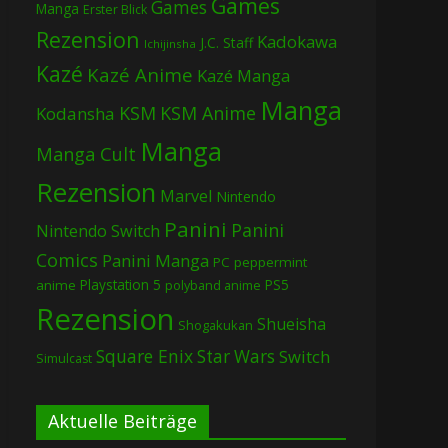
Games
Games
Manga
Erster Blick
Rezension
Kadokawa
J.C. Staff
Ichijinsha
Kazé
Kazé Anime
Kazé Manga
Manga
KSM
KSM Anime
Kodansha
Manga
Manga Cult
Rezension
Marvel
Nintendo
Panini
Panini
Nintendo Switch
Comics
Panini Manga
PC
peppermint
Playstation 5
PS5
anime
polyband anime
Rezension
Shueisha
Shogakukan
Square Enix
Star Wars
Switch
Simulcast
Aktuelle Beiträge