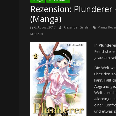
Rezension: Plunderer 
(Manga)
6. August 2017
Alexander Geisler
Manga Reze
Minazuki
In
Plundere
Feind stell
grausam sei
Die Welt wir
über den so
kann. Fällt 
Abgrund gez
Welt zurecht
Allerdings i
einer Konfr
und etwas s