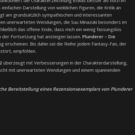
nktioniert die Charakterzeichnung etwas besser als noch im
infachen Darstellung von weiblichen Figuren, die Kritik an
gt am grundsätzlich sympathischen und interessanten
n den unerwarteten Wendungen, die Suu Minazuki besonders im
schließlich das offene Ende, dass mich ein wenig fassungslos
 der Fortsetzung hat ansteigen lassen.
Plunderer – Die
ug erscheinen. Bis dahin sei die Reihe jedem Fantasy-Fan, der
stört, empfohlen.
2
überzeugt mit Verbesserungen in der Charakterdarstellung,
rascht mit unerwarteten Wendungen und einem spannenden
iche Bereitstellung eines Rezensionsexemplars von Plunderer