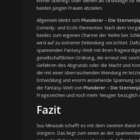
immer überlegt oder dienen als Grundlage für e
beiden jungen Frauen abzielen.
Allgemein bleibt sich
Plunderer – Die Sternenjä
Comedy- und Ecchi-Elementen. Nach dem Vorgän
beides zum eigenen Charme der Reihe bei. Schlie
wird auf zu extreme Einbindung verzichtet. Dafü
spannenden Fantasy-Welt mit ihren fragwürdig
gesellschaftlichen Ordnung, die erneut mit seic
Gefahren des Abgrunds oder die Macht und Kontr
die mit einer überraschenden Wendung im letzt
Entwicklung und enorm anziehende Spannung sorgt.
die Fantasy-Welt von
Plunderer – Die Sternen
Fragezeichen und noch mehr Neugier bezüglich 
Fazit
Suu Minazuki schafft es mit dem zweiten Band 
steigern. Das liegt zum einen an der spannenden