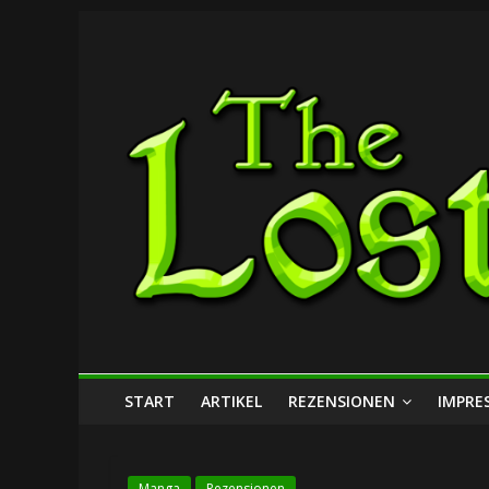
Zum
The
Inhalt
springen
Lost
Dungeon
START
ARTIKEL
REZENSIONEN
IMPRE
Manga
Rezensionen