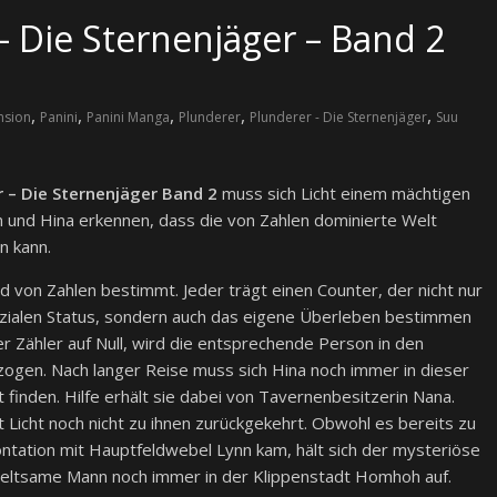
– Die Sternenjäger – Band 2
,
,
,
,
,
nsion
Panini
Panini Manga
Plunderer
Plunderer - Die Sternenjäger
Suu
r – Die Sternenjäger Band 2
muss sich Licht einem mächtigen
en und Hina erkennen, dass die von Zahlen dominierte Welt
n kann.
d von Zahlen bestimmt. Jeder trägt einen Counter, der nicht nur
zialen Status, sondern auch das eigene Überleben bestimmen
der Zähler auf Null, wird die entsprechende Person in den
ogen. Nach langer Reise muss sich Hina noch immer in dieser
 finden. Hilfe erhält sie dabei von Tavernenbesitzerin Nana.
st Licht noch nicht zu ihnen zurückgekehrt. Obwohl es bereits zu
ontation mit Hauptfeldwebel Lynn kam, hält sich der mysteriöse
eltsame Mann noch immer in der Klippenstadt Homhoh auf.