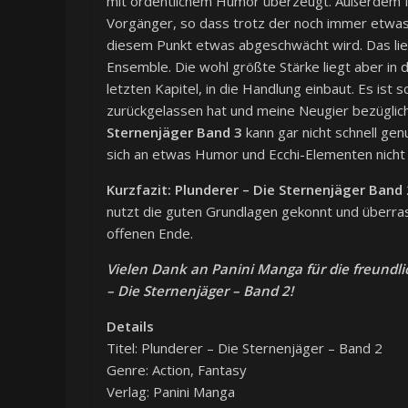
mit ordentlichem Humor überzeugt. Außerdem fu
Vorgänger, so dass trotz der noch immer etwas e
diesem Punkt etwas abgeschwächt wird. Das lie
Ensemble. Die wohl größte Stärke liegt aber i
letzten Kapitel, in die Handlung einbaut. Es ist 
zurückgelassen hat und meine Neugier bezüglich
Sternenjäger Band 3
kann gar nicht schnell gen
sich an etwas Humor und Ecchi-Elementen nicht 
Kurzfazit:
Plunderer – Die Sternenjäger Band 
nutzt die guten Grundlagen gekonnt und über
offenen Ende.
Vielen Dank an Panini Manga für die freundl
– Die Sternenjäger – Band 2!
Details
Titel: Plunderer – Die Sternenjäger – Band 2
Genre: Action, Fantasy
Verlag: Panini Manga