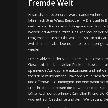
Fremde Welt
Erstmals im neuen
Star-Wars
-Kanon widmet sic
Jahre nach
Star Wars: Episode 1 – Die dunkle
welcher der Padawan sich langsam vom Kind zum
weiser Jedi-Ritter auftritt. Das Abenteuer der bei
reagierend stürzen Obi-Wan und Anakin auf Carne
zwischen den Überlebenden des einstigen große
wieder.
Die Erzählweise der von Charles Soule geschrie
Geschichte bleibt in vielen Punkten altbekannt un
spannende Atmosphäre aufzubauen und mit den
trotzdem willkommene Fraktionen zu erschaffen.
und offenbart Technologien und eine damit verbu
Franchise ist. So reisen die Bewohner des Planete
Lüfte. Auch sonst erinnert Carnelion IV und die 
was gut zur Geschichte und dem Werdegang des