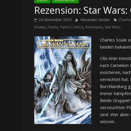
Rezension: Star Wars:
24. November 2016
Alexander Geisler
Charles
,
,
,
,
Anakin
Panini
Panini Comics
Rezension
Star Wars
Charles Soule e
beiden bekannte
Obi-Wan Kenobi
nach Carnelion 
existieren, nac
vernichtet hat.
Burchlandung gi
immer kämpfen 
Beide Gruppier
verseuchten Pl
sind. Wer aber 
wissen.