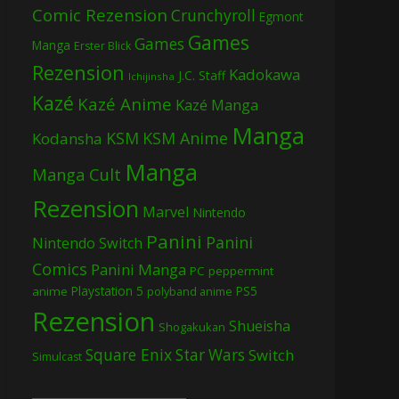
Comic Rezension
Crunchyroll
Egmont
Games
Games
Manga
Erster Blick
Rezension
Kadokawa
J.C. Staff
Ichijinsha
Kazé
Kazé Anime
Kazé Manga
Manga
KSM
KSM Anime
Kodansha
Manga
Manga Cult
Rezension
Marvel
Nintendo
Panini
Panini
Nintendo Switch
Comics
Panini Manga
PC
peppermint
Playstation 5
PS5
anime
polyband anime
Rezension
Shueisha
Shogakukan
Square Enix
Star Wars
Switch
Simulcast