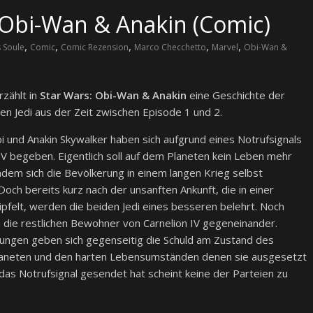
 Obi-Wan & Anakin (Comic)
,
,
,
,
,
 Soule
Comic
Comic Rezension
Marco Checchetto
Marvel
Obi-Wan &
rzählt in
Star Wars: Obi-Wan & Anakin
eine Geschichte der
n Jedi aus der Zeit zwischen Episode 1 und 2.
 und Anakin Skywalker haben sich aufgrund eines Notrufsignals
IV begeben. Eigentlich soll auf dem Planeten kein Leben mehr
hdem sich die Bevölkerung in einem langen Krieg selbst
 Doch bereits kurz nach der unsanften Ankunft, die in einer
pfelt, werden die beiden Jedi eines besseren belehrt. Noch
die restlichen Bewohner von Carnelion IV gegeneinander.
ungen geben sich gegenseitig die Schuld am Zustand des
aneten und den harten Lebensumständen denen sie ausgesetzt
das Notrufsignal gesendet hat scheint keine der Parteien zu