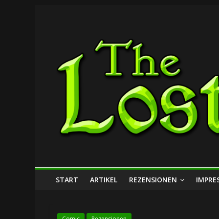
Zum
The
Inhalt
springen
Lost
Dungeon
START
ARTIKEL
REZENSIONEN
IMPRE
Comic
Rezensionen