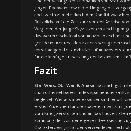
Eine der wichtigsten Thematiken von
Star Wars
jungen Padawan sowie der Umgang mit Vergangen
noch weitaus mehr durch den Konflikt zwischen 
Rückblicke auf die Zeit kurz vor der Abreise vo
Weg, den der junge Skywalker einzuschlagen ged
das weitere Schicksal von Anakin abzeichnet und
gerade im Kontext des Kanons wenig überrasche
entschädigen die Rückblicke auf Anakins erste K
für die künftige Entwicklung der bekannten Filmfi
Fazit
Star Wars: Obi-Wan & Anakin
hat mich gut unte
und vorhersehbaren Endes spannend erzählt, so 
begleitet. Weitaus interessanter sind jedoch die
ersten Anzeichen für die spätere Entwicklung de
vom Krieg zerstörten und an das Endzeit-Genre
Stimmung der von der eigenen Bevölkerung zugr
Charakterdesign und der verwendeten Technologi