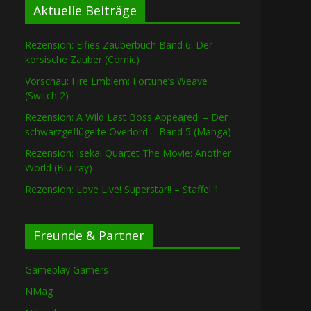
Aktuelle Beiträge
Rezension: Elfies Zauberbuch Band 6: Der
korsische Zauber (Comic)
Vorschau: Fire Emblem: Fortune’s Weave
(Switch 2)
Rezension: A Wild Last Boss Appeared! – Der
schwarzgeflügelte Overlord – Band 5 (Manga)
Rezension: Isekai Quartet The Movie: Another
World (Blu-ray)
Rezension: Love Live! Superstar!! – Staffel 1
Freunde & Partner
Gameplay Gamers
NMag