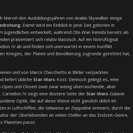
h Marvel den Ausbildungsjahren von Anakin Skywalker einige
 Bedrohung
. Damit wird ein Einblick in jene Zeit geboten in
 Jugendlichen entwickelt, während Obi-Wan Kenobi bereits als
den präsentiert sich relativ klassisch. Auf ein Notrufsignal
lion IV ab und finden sich unerwartet in einem Konflikt
n Krieges, der Planet und Bevölkerung zugrunde gerichtet hat,
benen und von Marco Checchetto in Bilder verpackten
d liefert übliche
Star-Wars
-Kost. Dennoch gelingt es, eine
 Open und Closed zwei zwar wenig überraschende, aber
 Carnelion IV zeigt eine düstere Seite der
Star-Wars
-Galaxie
ndene Optik, die auf diese Weise nicht gänzlich üblich im
n in Luftschiffen, die teilweise an Zeppeline erinnern, durch die
Kultur der Überlebenden an vielen Stellen an das Endzeit-Genre,
 Planeten passt.