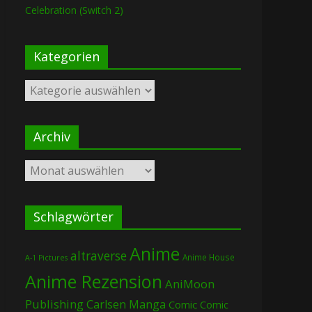
Celebration (Switch 2)
Kategorien
Kategorien
Archiv
Archiv
Schlagwörter
Anime
altraverse
Anime House
A-1 Pictures
Anime Rezension
AniMoon
Publishing
Carlsen Manga
Comic
Comic