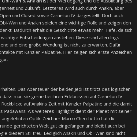
: Obi-Wan & Anakin
ist der Werdegang und die Ausbildung des
heit und Zukunft. Letzteres wird auch durch Anakin, aber
Open und Closed sowie Carnelion IV dargestellt. Doch auch
n Obi-Wan und Anakin spielen eine wichtige Rolle und zeigen den
enkt. Dadurch erhält die Geschichte etwas mehr Tiefe, da sich
 wichtige Entscheidungen anstehen. Diese sind allerdings
nd und eine große Wendung ist nicht zu erwarten. Dafür
ontakte mit Kanzler Palpatine. Hier zeigen sich erste Anzeichen
gur.
rhalten. Das Abenteuer der beiden Jedi ist trotz des logischen
dass man sie gerne bei ihren Erlebnissen auf Carnelion IV
 Rückblicke auf Anakins Zeit mit Kanzler Palpatine und die damit
s Padawans. Als weiteres Highlight dient der Planet mit seiner
 angelehnten Optik. Zeichner Marco Checchetto hat die
unde gerichteten Welt gut eingefangen und bleibt auch bei
e diesem Stil treu. Lediglich Anakin und Obi-Wan sind nicht