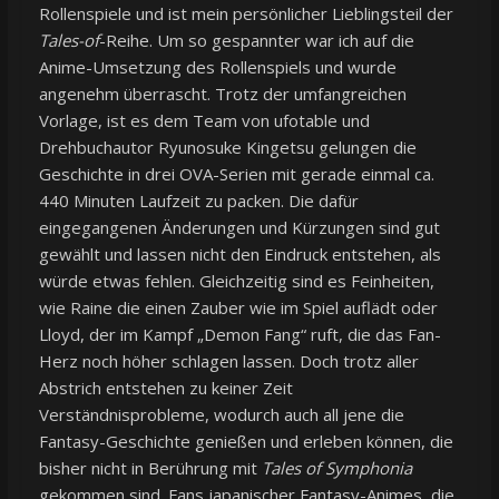
Rollenspiele und ist mein persönlicher Lieblingsteil der
Tales-of
-Reihe. Um so gespannter war ich auf die
Anime-Umsetzung des Rollenspiels und wurde
angenehm überrascht. Trotz der umfangreichen
Vorlage, ist es dem Team von ufotable und
Drehbuchautor Ryunosuke Kingetsu gelungen die
Geschichte in drei OVA-Serien mit gerade einmal ca.
440 Minuten Laufzeit zu packen. Die dafür
eingegangenen Änderungen und Kürzungen sind gut
gewählt und lassen nicht den Eindruck entstehen, als
würde etwas fehlen. Gleichzeitig sind es Feinheiten,
wie Raine die einen Zauber wie im Spiel auflädt oder
Lloyd, der im Kampf „Demon Fang“ ruft, die das Fan-
Herz noch höher schlagen lassen. Doch trotz aller
Abstrich entstehen zu keiner Zeit
Verständnisprobleme, wodurch auch all jene die
Fantasy-Geschichte genießen und erleben können, die
bisher nicht in Berührung mit
Tales of Symphonia
gekommen sind. Fans japanischer Fantasy-Animes, die