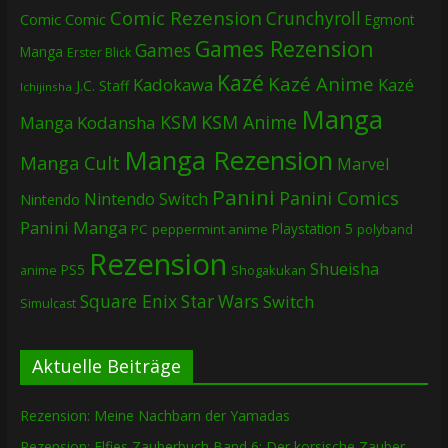
Comic Rezension
Crunchyroll
Comic
Comic
Egmont
Games Rezension
Games
Manga
Erster Blick
Kazé
Kazé Anime
Kadokawa
Kazé
J.C. Staff
Ichijinsha
Manga
KSM
KSM Anime
Manga
Kodansha
Manga Rezension
Manga Cult
Marvel
Panini
Panini Comics
Nintendo Switch
Nintendo
Panini Manga
Playstation 5
PC
peppermint anime
polyband
Rezension
Shueisha
PS5
Shogakukan
anime
Square Enix
Star Wars
Switch
Simulcast
Aktuelle Beiträge
Rezension: Meine Nachbarn der Yamadas
Rezension: Elfies Zauberbuch Band 6: Der korsische Zauber