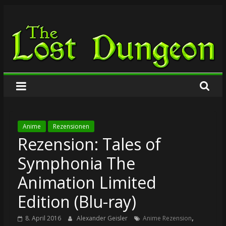
Zum
The
Inhalt
springen
Lost
Dungeon
Anime
Rezensionen
Rezension: Tales of
Symphonia The
Animation Limited
Edition (Blu-ray)
,
8. April 2016
Alexander Geisler
Anime Rezension