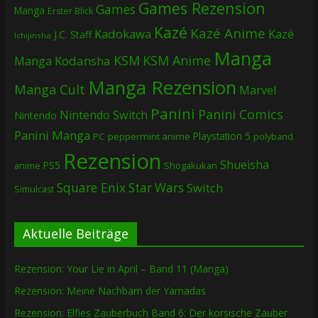
Games Rezension
Games
Manga
Erster Blick
Kazé
Kazé Anime
Kadokawa
Kazé
J.C. Staff
Ichijinsha
Manga
KSM
KSM Anime
Manga
Kodansha
Manga Rezension
Manga Cult
Marvel
Panini
Panini Comics
Nintendo Switch
Nintendo
Panini Manga
Playstation 5
PC
peppermint anime
polyband
Rezension
Shueisha
PS5
Shogakukan
anime
Square Enix
Star Wars
Switch
Simulcast
Aktuelle Beiträge
Rezension: Your Lie in April – Band 11 (Manga)
Rezension: Meine Nachbarn der Yamadas
Rezension: Elfies Zauberbuch Band 6: Der korsische Zauber