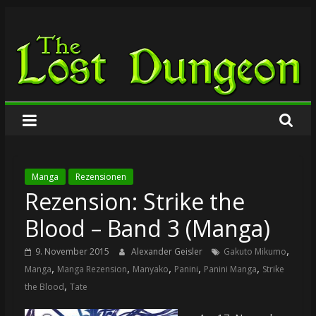
Zum
The
Inhalt
springen
Lost
Dungeon
Manga
Rezensionen
Rezension: Strike the
Blood – Band 3 (Manga)
,
9. November 2015
Alexander Geisler
Gakuto Mikumo
,
,
,
,
,
Manga
Manga Rezension
Manyako
Panini
Panini Manga
Strike
,
the Blood
Tate