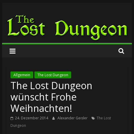
Zum
The
Inhalt
springen
Lost
Dungeon
Allgemein
The Lost Dungeon
The Lost Dungeon
wünscht Frohe
Weihnachten!
24. Dezember 2014
Alexander Geisler
The Lost
Dungeon