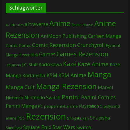
Schlagwörter
Anime
Anime
altraverse
Anime House
A-1 Pictures
Rezension
AniMoon Publishing
Carlsen Manga
Comic Rezension
Crunchyroll
Comic
Comic
Egmont
Games Rezension
Games
Manga
Erster Blick
Kazé
Kazé Anime
Kadokawa
Kazé
J.C. Staff
Ichijinsha
Manga
KSM
KSM Anime
Manga
Kodansha
Manga Rezension
Manga Cult
Marvel
Panini
Panini Comics
Nintendo Switch
Nintendo
Panini Manga
Playstation 5
PC
peppermint anime
polyband
Rezension
Shueisha
PS5
Shogakukan
anime
Square Enix
Star Wars
Switch
Simulcast