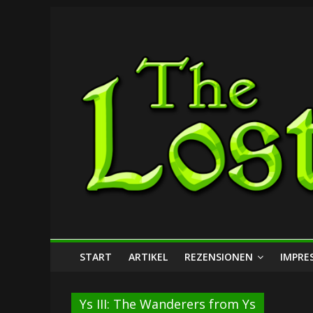
Zum
The
Inhalt
springen
Lost
Dungeon
START
ARTIKEL
REZENSIONEN
IMPRE
Ys III: The Wanderers from Ys