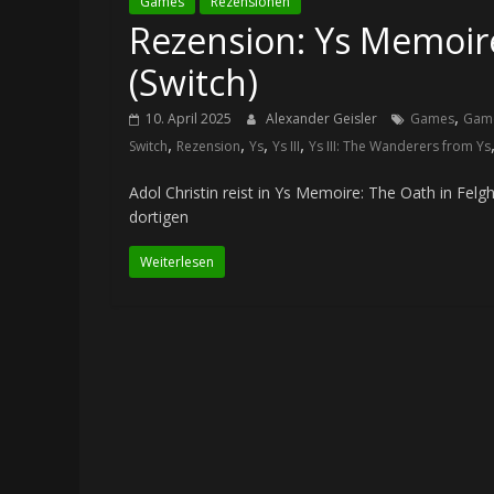
Games
Rezensionen
Rezension: Ys Memoire
(Switch)
,
10. April 2025
Alexander Geisler
Games
Game
,
,
,
,
Switch
Rezension
Ys
Ys III
Ys III: The Wanderers from Ys
Adol Christin reist in Ys Memoire: The Oath in Fel
dortigen
Weiterlesen