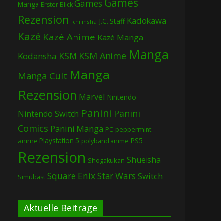
Games
Games
Manga
Erster Blick
Rezension
Kadokawa
J.C. Staff
Ichijinsha
Kazé
Kazé Anime
Kazé Manga
Manga
KSM
KSM Anime
Kodansha
Manga
Manga Cult
Rezension
Marvel
Nintendo
Panini
Panini
Nintendo Switch
Comics
Panini Manga
PC
peppermint
Playstation 5
PS5
anime
polyband anime
Rezension
Shueisha
Shogakukan
Square Enix
Star Wars
Switch
Simulcast
Aktuelle Beiträge