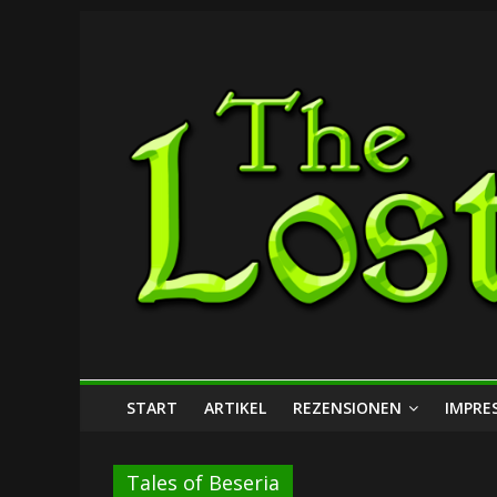
Zum
The
Inhalt
springen
Lost
Dungeon
START
ARTIKEL
REZENSIONEN
IMPRE
Tales of Beseria