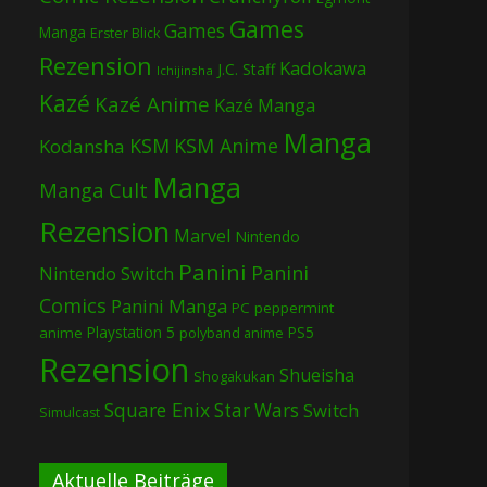
Games
Games
Manga
Erster Blick
Rezension
Kadokawa
J.C. Staff
Ichijinsha
Kazé
Kazé Anime
Kazé Manga
Manga
KSM
KSM Anime
Kodansha
Manga
Manga Cult
Rezension
Marvel
Nintendo
Panini
Panini
Nintendo Switch
Comics
Panini Manga
PC
peppermint
Playstation 5
PS5
anime
polyband anime
Rezension
Shueisha
Shogakukan
Square Enix
Star Wars
Switch
Simulcast
Aktuelle Beiträge