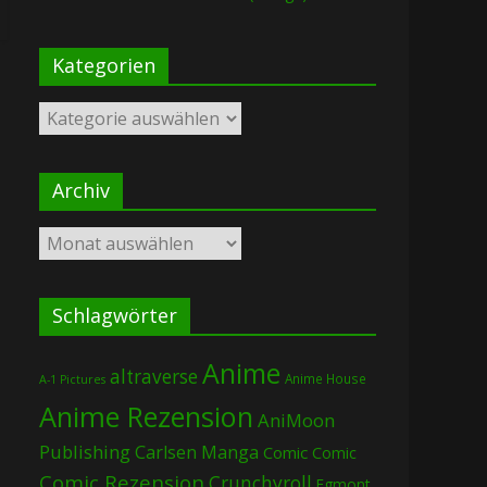
Kategorien
Kategorien
Archiv
Archiv
Schlagwörter
Anime
altraverse
Anime House
A-1 Pictures
Anime Rezension
AniMoon
Publishing
Carlsen Manga
Comic
Comic
Comic Rezension
Crunchyroll
Egmont