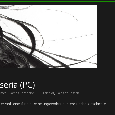
seria (PC)
,
,
,
,
amco
Games Rezension
PC
Tales of
Tales of Beseria
erzählt eine für die Reihe ungewohnt düstere Rache-Geschichte.