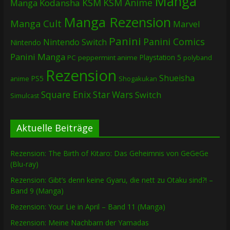
Manga
KSM
KSM Anime
Manga
Kodansha
Manga Rezension
Manga Cult
Marvel
Panini
Panini Comics
Nintendo Switch
Nintendo
Panini Manga
Playstation 5
PC
peppermint anime
polyband
Rezension
Shueisha
PS5
Shogakukan
anime
Square Enix
Star Wars
Switch
Simulcast
Aktuelle Beiträge
Rezension: The Birth of Kitaro: Das Geheimnis von GeGeGe
(Blu-ray)
Rezension: Gibt’s denn keine Gyaru, die nett zu Otaku sind?! –
Band 9 (Manga)
Rezension: Your Lie in April – Band 11 (Manga)
Rezension: Meine Nachbarn der Yamadas