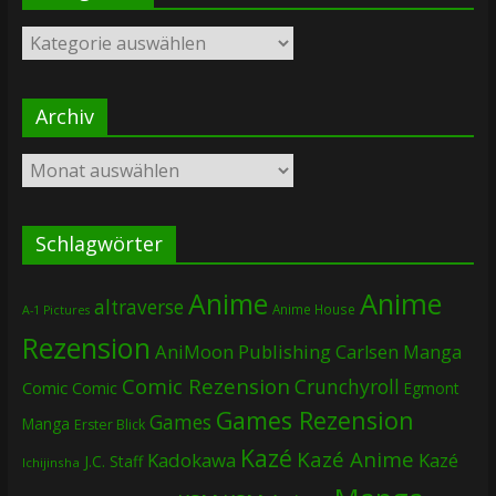
Kategorien
Archiv
Archiv
Schlagwörter
Anime
Anime
altraverse
Anime House
A-1 Pictures
Rezension
AniMoon Publishing
Carlsen Manga
Comic Rezension
Crunchyroll
Comic
Comic
Egmont
Games Rezension
Games
Manga
Erster Blick
Kazé
Kazé Anime
Kadokawa
Kazé
J.C. Staff
Ichijinsha