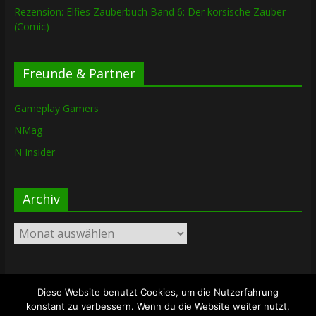
Rezension: Elfies Zauberbuch Band 6: Der korsische Zauber
(Comic)
Freunde & Partner
Gameplay Gamers
NMag
N Insider
Archiv
Archiv
Diese Website benutzt Cookies, um die Nutzerfahrung
Copyright © 2026
The Lost Dungeon
. Alle Rechte vorbehalten.
konstant zu verbessern. Wenn du die Website weiter nutzt,