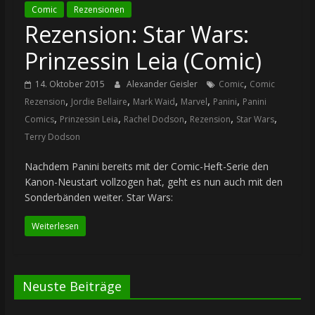
Comic
Rezensionen
Rezension: Star Wars:
Prinzessin Leia (Comic)
,
14. Oktober 2015
Alexander Geisler
Comic
Comic
,
,
,
,
,
Rezension
Jordie Bellaire
Mark Waid
Marvel
Panini
Panini
,
,
,
,
,
Comics
Prinzessin Leia
Rachel Dodson
Rezension
Star Wars
Terry Dodson
Nachdem Panini bereits mit der Comic-Heft-Serie den
Kanon-Neustart vollzogen hat, geht es nun auch mit den
Sonderbänden weiter. Star Wars:
Weiterlesen
Neuste Beiträge