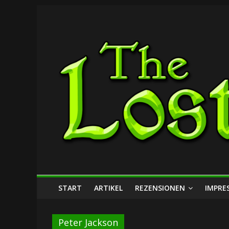
Zum
The
Inhalt
springen
Lost
Dungeon
START
ARTIKEL
REZENSIONEN
IMPRE
Peter Jackson