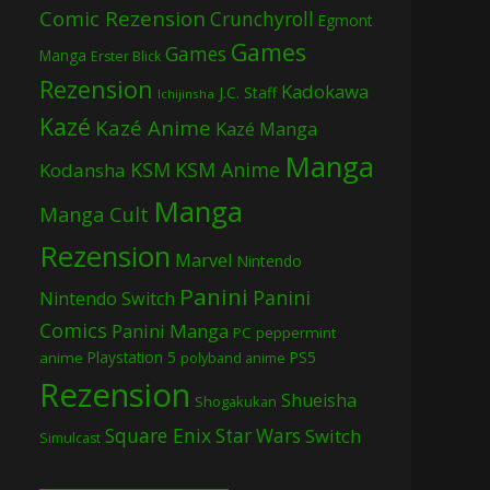
Comic Rezension
Crunchyroll
Egmont
Games
Games
Manga
Erster Blick
Rezension
Kadokawa
J.C. Staff
Ichijinsha
Kazé
Kazé Anime
Kazé Manga
Manga
KSM
KSM Anime
Kodansha
Manga
Manga Cult
Rezension
Marvel
Nintendo
Panini
Panini
Nintendo Switch
Comics
Panini Manga
PC
peppermint
Playstation 5
PS5
anime
polyband anime
Rezension
Shueisha
Shogakukan
Square Enix
Star Wars
Switch
Simulcast