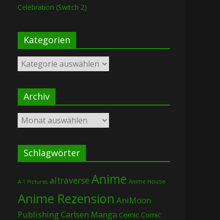
Celebration (Switch 2)
Kategorien
Kategorien
Archiv
Archiv
Schlagwörter
Anime
altraverse
Anime House
A-1 Pictures
Anime Rezension
AniMoon
Publishing
Carlsen Manga
Comic
Comic