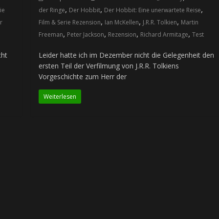
,
,
,
ie
der Ringe
Der Hobbit
Der Hobbit: Eine unerwartete Reise
,
,
,
r
Film & Serie Rezension
Ian McKellen
J.R.R. Tolkien
Martin
,
,
,
,
Freeman
Peter Jackson
Rezension
Richard Armitage
Test
cht
Leider hatte ich im Dezember nicht die Gelegenheit den
ersten Teil der Verfilmung von J.R.R. Tolkiens
Vorgeschichte zum Herr der
Weiterlesen