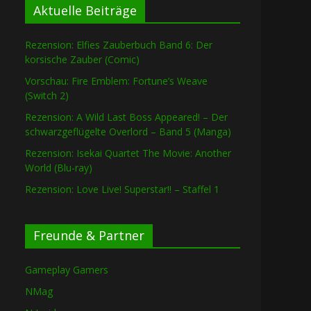
Aktuelle Beiträge
Rezension: Elfies Zauberbuch Band 6: Der
korsische Zauber (Comic)
Vorschau: Fire Emblem: Fortune’s Weave
(Switch 2)
Rezension: A Wild Last Boss Appeared! – Der
schwarzgeflügelte Overlord – Band 5 (Manga)
Rezension: Isekai Quartet The Movie: Another
World (Blu-ray)
Rezension: Love Live! Superstar!! – Staffel 1
Freunde & Partner
Gameplay Gamers
NMag