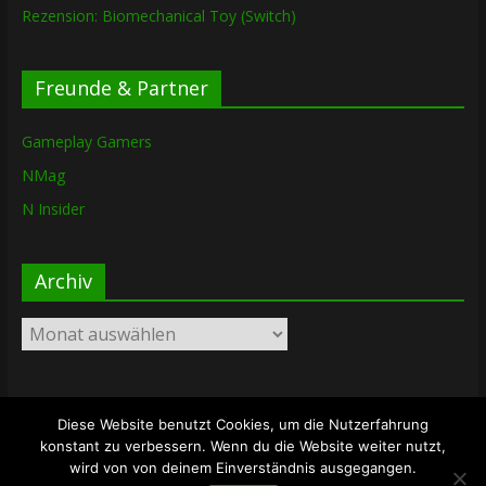
Rezension: Biomechanical Toy (Switch)
Freunde & Partner
Gameplay Gamers
NMag
N Insider
Archiv
Archiv
Diese Website benutzt Cookies, um die Nutzerfahrung
Copyright © 2026
The Lost Dungeon
. Alle Rechte vorbehalten.
konstant zu verbessern. Wenn du die Website weiter nutzt,
Theme: ColorMag von
ThemeGrill
. Bereitgestellt von
wird von von deinem Einverständnis ausgegangen.
WordPress
.