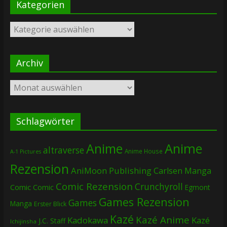
Kategorien
Kategorien
Archiv
Archiv
Schlagwörter
Anime
Anime
altraverse
Anime House
A-1 Pictures
Rezension
AniMoon Publishing
Carlsen Manga
Comic Rezension
Crunchyroll
Comic
Comic
Egmont
Games Rezension
Games
Manga
Erster Blick
Kazé
Kazé Anime
Kadokawa
Kazé
J.C. Staff
Ichijinsha