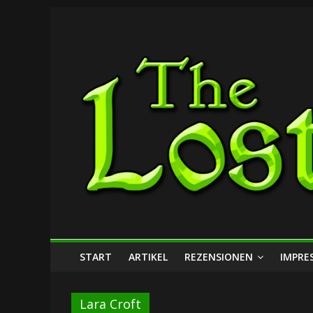
Zum
The
Inhalt
springen
Lost
Dungeon
START
ARTIKEL
REZENSIONEN
IMPRE
Lara Croft