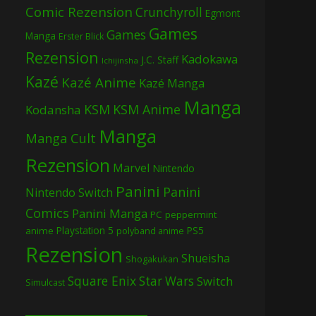
Comic Rezension
Crunchyroll
Egmont
Games
Games
Manga
Erster Blick
Rezension
Kadokawa
J.C. Staff
Ichijinsha
Kazé
Kazé Anime
Kazé Manga
Manga
KSM
KSM Anime
Kodansha
Manga
Manga Cult
Rezension
Marvel
Nintendo
Panini
Panini
Nintendo Switch
Comics
Panini Manga
PC
peppermint
Playstation 5
PS5
anime
polyband anime
Rezension
Shueisha
Shogakukan
Square Enix
Star Wars
Switch
Simulcast