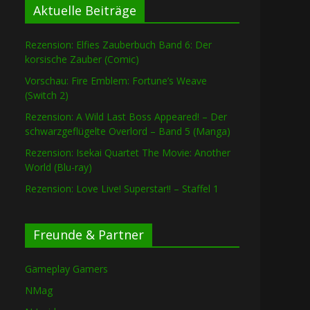
Aktuelle Beiträge
Rezension: Elfies Zauberbuch Band 6: Der
korsische Zauber (Comic)
Vorschau: Fire Emblem: Fortune’s Weave
(Switch 2)
Rezension: A Wild Last Boss Appeared! – Der
schwarzgeflügelte Overlord – Band 5 (Manga)
Rezension: Isekai Quartet The Movie: Another
World (Blu-ray)
Rezension: Love Live! Superstar!! – Staffel 1
Freunde & Partner
Gameplay Gamers
NMag