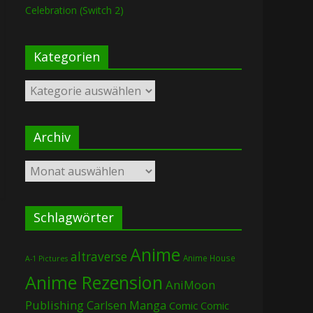
Celebration (Switch 2)
Kategorien
Kategorien
Archiv
Archiv
Schlagwörter
Anime
altraverse
Anime House
A-1 Pictures
Anime Rezension
AniMoon
Publishing
Carlsen Manga
Comic
Comic