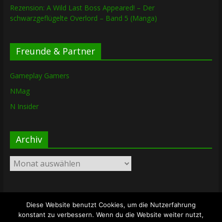
Rezension: A Wild Last Boss Appeared! – Der
schwarzgeflügelte Overlord – Band 5 (Manga)
Freunde & Partner
Gameplay Gamers
NMag
N Insider
Archiv
Archiv
Diese Website benutzt Cookies, um die Nutzerfahrung
Copyright © 2026
The Lost Dungeon
. Alle Rechte vorbehalten.
konstant zu verbessern. Wenn du die Website weiter nutzt,