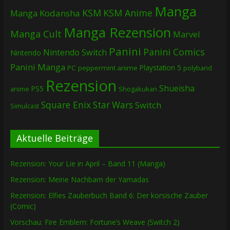
Manga
KSM
KSM Anime
Manga
Kodansha
Manga Rezension
Manga Cult
Marvel
Panini
Panini Comics
Nintendo Switch
Nintendo
Panini Manga
Playstation 5
PC
peppermint anime
polyband
Rezension
Shueisha
PS5
Shogakukan
anime
Square Enix
Star Wars
Switch
Simulcast
Aktuelle Beiträge
Rezension: Your Lie in April – Band 11 (Manga)
Rezension: Meine Nachbarn der Yamadas
Rezension: Elfies Zauberbuch Band 6: Der korsische Zauber
(Comic)
Vorschau: Fire Emblem: Fortune’s Weave (Switch 2)