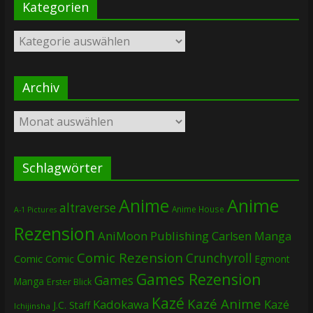
Kategorien
Kategorien
Archiv
Archiv
Schlagwörter
Anime
Anime
altraverse
Anime House
A-1 Pictures
Rezension
AniMoon Publishing
Carlsen Manga
Comic Rezension
Crunchyroll
Comic
Comic
Egmont
Games Rezension
Games
Manga
Erster Blick
Kazé
Kazé Anime
Kadokawa
Kazé
J.C. Staff
Ichijinsha