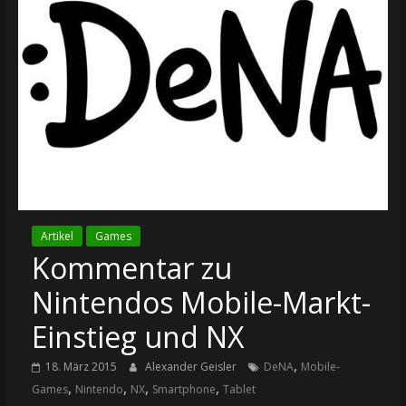
Artikel
Games
Kommentar zu
Nintendos Mobile-Markt-
Einstieg und NX
,
18. März 2015
Alexander Geisler
DeNA
Mobile-
,
,
,
,
Games
Nintendo
NX
Smartphone
Tablet