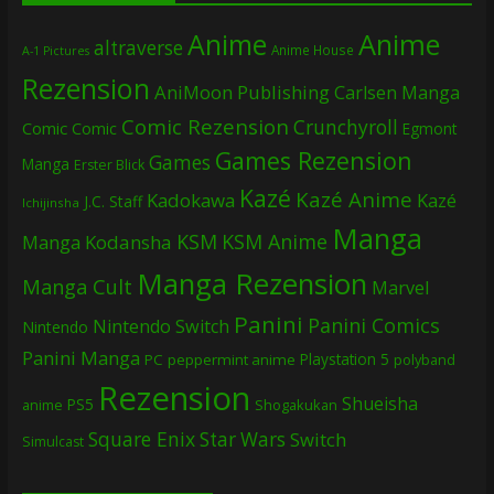
Anime
Anime
altraverse
Anime House
A-1 Pictures
Rezension
AniMoon Publishing
Carlsen Manga
Comic Rezension
Crunchyroll
Comic
Comic
Egmont
Games Rezension
Games
Manga
Erster Blick
Kazé
Kazé Anime
Kadokawa
Kazé
J.C. Staff
Ichijinsha
Manga
KSM
KSM Anime
Manga
Kodansha
Manga Rezension
Manga Cult
Marvel
Panini
Panini Comics
Nintendo Switch
Nintendo
Panini Manga
Playstation 5
PC
peppermint anime
polyband
Rezension
Shueisha
PS5
Shogakukan
anime
Square Enix
Star Wars
Switch
Simulcast