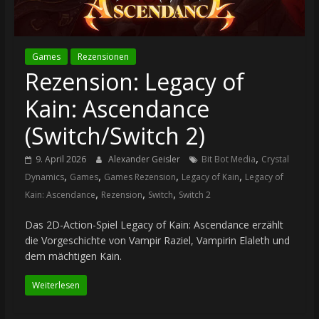
Games
Rezensionen
Rezension: Legacy of
Kain: Ascendance
(Switch/Switch 2)
,
9. April 2026
Alexander Geisler
Bit Bot Media
Crystal
,
,
,
,
Dynamics
Games
Games Rezension
Legacy of Kain
Legacy of
,
,
,
Kain: Ascendance
Rezension
Switch
Switch 2
Das 2D-Action-Spiel Legacy of Kain: Ascendance erzählt
die Vorgeschichte von Vampir Raziel, Vampirin Elaleth und
dem mächtigen Kain.
Weiterlesen