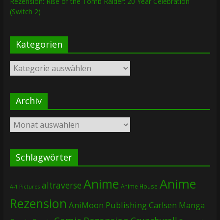
Rezension: Rise of the Tomb Raider: 20 Year Celebration
(Switch 2)
Kategorien
Kategorien
Archiv
Archiv
Schlagwörter
Anime
Anime
altraverse
Anime House
A-1 Pictures
Rezension
AniMoon Publishing
Carlsen Manga