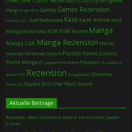
Comic Rezension
Crunchyroll
Comic
Comic
Egmont
Games Rezension
Games
Manga
Erster Blick
Kazé
Kazé Anime
Kadokawa
Kazé
J.C. Staff
Ichijinsha
Manga
KSM
KSM Anime
Manga
Kodansha
Manga Rezension
Manga Cult
Marvel
Panini
Panini Comics
Nintendo Switch
Nintendo
Panini Manga
Playstation 5
PC
peppermint anime
polyband
Rezension
Shueisha
PS5
Shogakukan
anime
Square Enix
Star Wars
Switch
Simulcast
Aktuelle Beiträge
Rezension: Elfies Zauberbuch Band 6: Der korsische Zauber
(Comic)