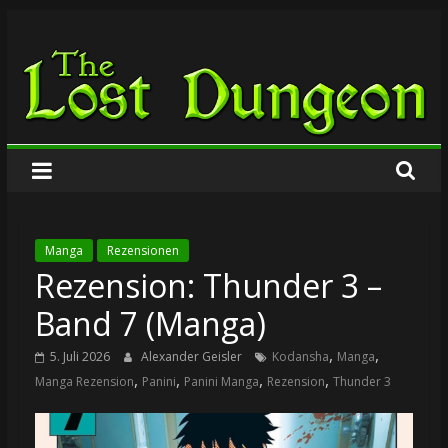
Zum
The
Inhalt
springen
Lost
Dungeon
Manga
Rezensionen
Rezension: Thunder 3 –
Band 7 (Manga)
,
,
5. Juli 2026
Alexander Geisler
Kodansha
Manga
,
,
,
,
Manga Rezension
Panini
Panini Manga
Rezension
Thunder 3