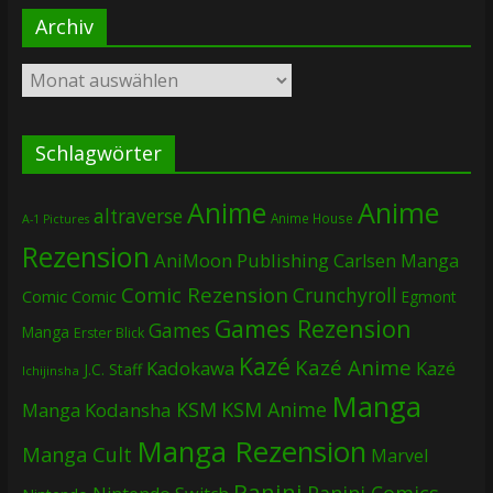
Archiv
Archiv
Schlagwörter
Anime
Anime
altraverse
Anime House
A-1 Pictures
Rezension
AniMoon Publishing
Carlsen Manga
Comic Rezension
Crunchyroll
Comic
Comic
Egmont
Games Rezension
Games
Manga
Erster Blick
Kazé
Kazé Anime
Kadokawa
Kazé
J.C. Staff
Ichijinsha
Manga
KSM
KSM Anime
Manga
Kodansha
Manga Rezension
Manga Cult
Marvel
Panini
Panini Comics