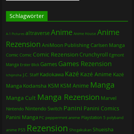
Schlagwörter
Anime
Anime
altraverse
Anime House
A-1 Pictures
Rezension
AniMoon Publishing
Carlsen Manga
Comic Rezension
Crunchyroll
Comic
Comic
Egmont
Games Rezension
Games
Manga
Erster Blick
Kazé
Kazé Anime
Kadokawa
Kazé
J.C. Staff
Ichijinsha
Manga
KSM
KSM Anime
Manga
Kodansha
Manga Rezension
Manga Cult
Marvel
Panini
Panini Comics
Nintendo Switch
Nintendo
Panini Manga
Playstation 5
PC
peppermint anime
polyband
Rezension
Shueisha
PS5
Shogakukan
anime