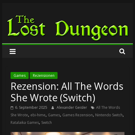
Zum
The
Inhalt
springen
Lost
Dungeon
Games
Rezensionen
Rezension: All The Words
She Wrote (Switch)
6. September 2025
Alexander Geisler
All The Words
,
,
,
,
,
She Wrote
ebi-hime
Games
Games Rezension
Nintendo Switch
,
Ratalaika Games
Switch