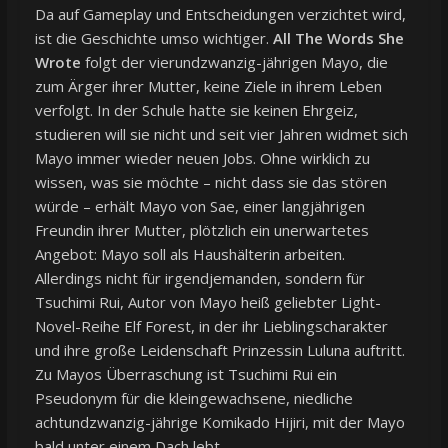
Da auf Gameplay und Entscheidungen verzichtet wird,
ist die Geschichte umso wichtiger.
All The Words She
Wrote
folgt der vierundzwanzig-jährigen Mayo, die
zum Ärger ihrer Mutter, keine Ziele in ihrem Leben
verfolgt. In der Schule hatte sie keinen Ehrgeiz,
studieren will sie nicht und seit vier Jahren widmet sich
Mayo immer wieder neuen Jobs. Ohne wirklich zu
wissen, was sie möchte – nicht dass sie das stören
würde – erhält Mayo von Sae, einer langjährigen
Freundin ihrer Mutter, plötzlich ein unerwartetes
Angebot: Mayo soll als Haushälterin arbeiten.
Allerdings nicht für irgendjemanden, sondern für
Tsuchimi Rui, Autor von Mayo heiß geliebter Light-
Novel-Reihe Elf Forest, in der ihr Lieblingscharakter
und ihre große Leidenschaft Prinzessin Luluna auftritt.
Zu Mayos Überraschung ist Tsuchimi Rui ein
Pseudonym für die kleingewachsene, niedliche
achtundzwanzig-jährige Komikado Hijiri, mit der Mayo
bald unter einem Dach lebt.