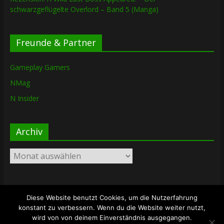
schwarzgeflügelte Overlord – Band 5 (Manga)
Freunde & Partner
Gameplay Gamers
NMag
N Insider
Archiv
Archiv
Diese Website benutzt Cookies, um die Nutzerfahrung
Copyright © 2026
The Lost Dungeon
. Alle Rechte vorbehalten.
konstant zu verbessern. Wenn du die Website weiter nutzt,
Theme: ColorMag von
ThemeGrill
. Bereitgestellt von
wird von von deinem Einverständnis ausgegangen.