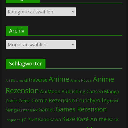
Kategorien
Archiv
Archiv
Schlagwörter
Anime
Anime
altraverse
Anime House
A-1 Pictures
Rezension
AniMoon Publishing
Carlsen Manga
Comic Rezension
Crunchyroll
Comic
Comic
Egmont
Games Rezension
Games
Manga
Erster Blick
Kazé
Kazé Anime
Kadokawa
Kazé
J.C. Staff
Ichijinsha