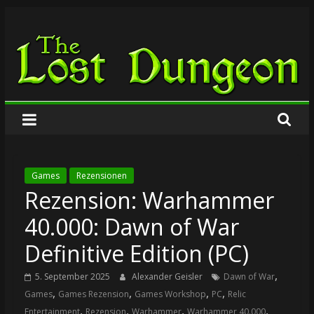
Zum
The
Inhalt
springen
Lost
Dungeon
Games
Rezensionen
Rezension: Warhammer
40.000: Dawn of War
Definitive Edition (PC)
,
5. September 2025
Alexander Geisler
Dawn of War
,
,
,
,
Games
Games Rezension
Games Workshop
PC
Relic
,
,
,
,
Entertainment
Rezension
Warhammer
Warhammer 40.000