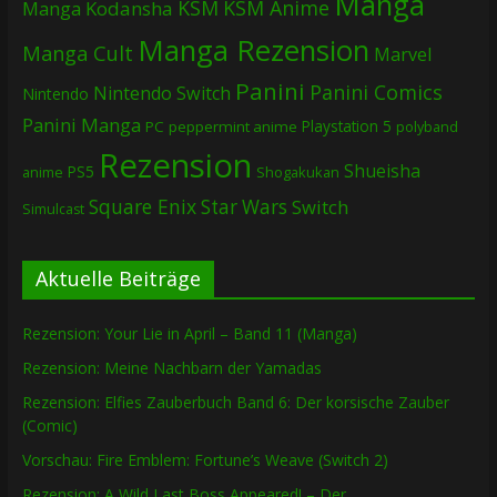
Manga
KSM
KSM Anime
Manga
Kodansha
Manga Rezension
Manga Cult
Marvel
Panini
Panini Comics
Nintendo Switch
Nintendo
Panini Manga
Playstation 5
PC
peppermint anime
polyband
Rezension
Shueisha
PS5
Shogakukan
anime
Square Enix
Star Wars
Switch
Simulcast
Aktuelle Beiträge
Rezension: Your Lie in April – Band 11 (Manga)
Rezension: Meine Nachbarn der Yamadas
Rezension: Elfies Zauberbuch Band 6: Der korsische Zauber
(Comic)
Vorschau: Fire Emblem: Fortune’s Weave (Switch 2)
Rezension: A Wild Last Boss Appeared! – Der