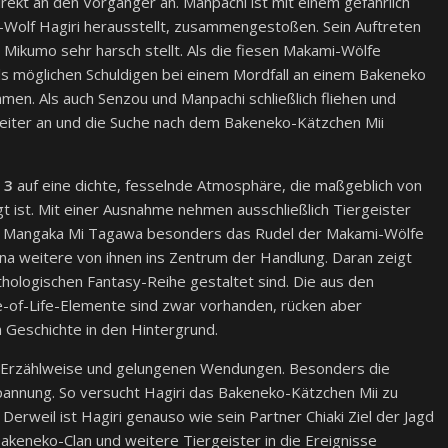
irekt an den Vorgänger an. Manpachi ist mit einem gefährlich
-Wolf Hagiri herausstellt, zusammengestoßen. Sein Auftreten
e Mikumo sehr harsch stellt. Als die fiesen Makami-Wölfe
s möglichen Schuldigen bei einem Mordfall an einem Bakeneko
men. Als auch Senzou und Manpachi schließlich fliehen und
weiter an und die Suche nach dem Bakeneko-Kätzchen Mii
 3
auf eine dichte, fesselnde Atmosphäre, die maßgeblich von
gt ist. Mit einer Ausnahme nehmen ausschließlich Tiergeister
aut Mangaka Mi Tagawa besonders das Rudel der Makami-Wölfe
na weitere von ihnen ins Zentrum der Handlung. Daran zeigt
ythologischen Fantasy-Reihe gestaltet sind. Die aus den
-of-Life-Elemente sind zwar vorhanden, rücken aber
 Geschichte in den Hintergrund.
en Erzählweise und gelungenen Wendungen. Besonders die
Spannung. So versucht Hagiri das Bakeneko-Kätzchen Mii zu
Derweil ist Hagiri genauso wie sein Partner Chiaki Ziel der Jagd
keneko-Clan und weitere Tiergeister in die Ereignisse