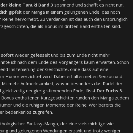
der kleine Tanuki Band 3
spannend und schafft es nicht nur,
tlich gipfelt der Manga in einem gelungenen Ende, das noch
Reihe hervorhebt. Zu verdanken ist das auch den ursprünglich
rzgeschichten, die als Bonus im dritten Band enthalten sind.
 sofort wieder gefesselt und bis zum Ende nicht mehr
konnte ich nach dem Ende des Vorgängers kaum erwarten. Schon
end Inszenierung der Geschichte, ohne dass auf eine
ndem Humor verzichtet wird. Dabei erhalten neben Senzou und
der Mii mehr Aufmerksamkeit, wovon besonders das Rudel der
d gleichzeitig neugierig stimmenden Ende, lässt
Der Fuchs &
als Bonus enthaltenen Kurzgeschichten runden den Manga zudem
Humor und die ruhigen Momente der Reihe. Wer bereits die
er bedenkenlos zugreifen.
ologischer Fantasy-Manga, der eine vielschichtige wie
tzung und gelungenen Wendungen erzählt und trotz weniger