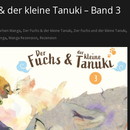
& der kleine Tanuki – Band 3
,
,
,
rlsen Manga
Der Fuchs & der kleine Tanuki
Der Fuchs und der kleine Tanuki
,
,
nga
Manga Rezension
Rezension