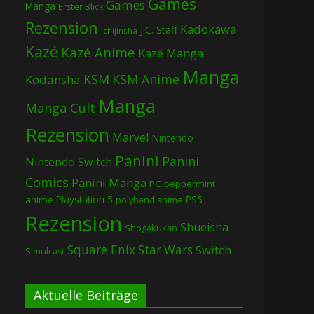
Games
Games
Manga
Erster Blick
Rezension
Kadokawa
J.C. Staff
Ichijinsha
Kazé
Kazé Anime
Kazé Manga
Manga
KSM
KSM Anime
Kodansha
Manga
Manga Cult
Rezension
Marvel
Nintendo
Panini
Panini
Nintendo Switch
Comics
Panini Manga
PC
peppermint
Playstation 5
PS5
anime
polyband anime
Rezension
Shueisha
Shogakukan
Square Enix
Star Wars
Switch
Simulcast
Aktuelle Beiträge