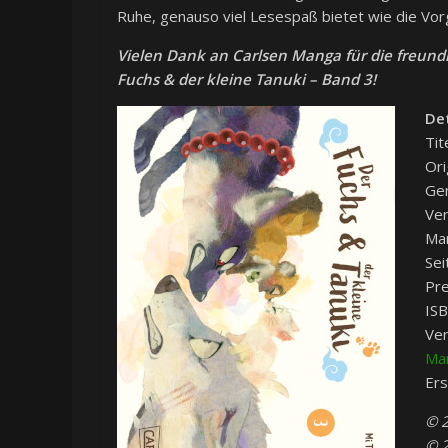
Ruhe, genauso viel Lesespaß bietet wie die Vor
Vielen Dank an Carlsen Manga für die freund
Fuchs & der kleine Tanuki – Band 3!
Det
Tit
Ori
Gen
Ver
Ma
Sei
Pre
IS
Ver
Ma
Ers
© 
© 