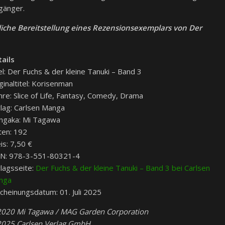
gänger.
liche Bereitstellung eines Rezensionsexemplars von Der
ails
el: Der Fuchs & der kleine Tanuki – Band 3
ginaltitel: Korisenman
re: Slice of Life, Fantasy, Comedy, Drama
lag: Carlsen Manga
ngaka: Mi Tagawa
ten: 192
is: 7,50 €
BN: 978-3-551-80321-4
lagsseite:
Der Fuchs & der kleine Tanuki – Band 3 bei Carlsen
nga
cheinungsdatum: 01. Juli 2025
2020 Mi Tagawa / MAG Garden Corporation
2025 Carlsen Verlag GmbH