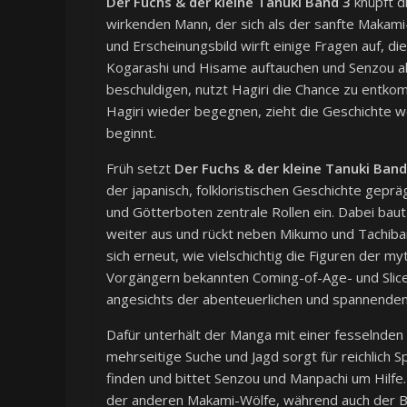
Der Fuchs & der kleine Tanuki Band 3
knüpft d
wirkenden Mann, der sich als der sanfte Makami
und Erscheinungsbild wirft einige Fragen auf, di
Kogarashi und Hisame auftauchen und Senzou al
beschuldigen, nutzt Hagiri die Chance zu entkom
Hagiri wieder begegnen, zieht die Geschichte 
beginnt.
Früh setzt
Der Fuchs & der kleine Tanuki Band
der japanisch, folkloristischen Geschichte geprä
und Götterboten zentrale Rollen ein. Dabei b
weiter aus und rückt neben Mikumo und Tachiba
sich erneut, wie vielschichtig die Figuren der m
Vorgängern bekannten Coming-of-Age- und Slice
angesichts der abenteuerlichen und spannenden
Dafür unterhält der Manga mit einer fesselnd
mehrseitige Suche und Jagd sorgt für reichlich 
finden und bittet Senzou und Manpachi um Hilfe. 
der anderen Makami-Wölfe, während auch der Ba