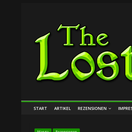
Zum
The
Inhalt
springen
Lost
Dungeon
START
ARTIKEL
REZENSIONEN
IMPRE
Manga
Rezensionen