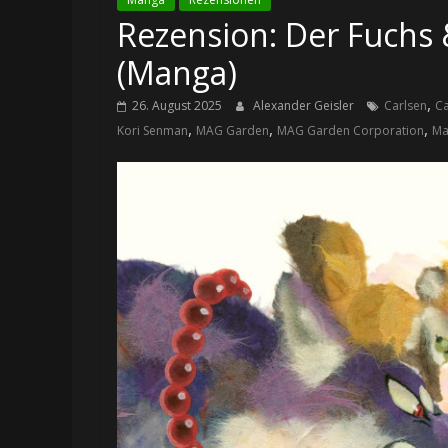
Rezension: Der Fuchs 
(Manga)
,
26. August 2025
Alexander Geisler
Carlsen
Ca
,
,
,
Kori Senman
MAG Garden
MAG Garden Corporation
Ma