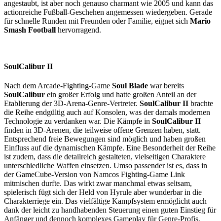
angestaubt, ist aber noch genauso charmant wie 2005 und kann das
actionreiche Fußball-Geschehen angemessen wiedergeben. Gerade
für schnelle Runden mit Freunden oder Familie, eignet sich
Mario
Smash Football
hervorragend.
SoulCalibur II
Nach dem Arcade-Fighting-Game
Soul Blade
war bereits
SoulCalibur
ein großer Erfolg und hatte großen Anteil an der
Etablierung der 3D-Arena-Genre-Vertreter.
SoulCalibur II
brachte
die Reihe endgültig auch auf Konsolen, was der damals modernen
Technologie zu verdanken war. Die Kämpfe in
SoulCalibur II
finden in 3D-Arenen, die teilweise offene Grenzen haben, statt.
Entsprechend freie Bewegungen sind möglich und haben großen
Einfluss auf die dynamischen Kämpfe. Eine Besonderheit der Reihe
ist zudem, dass die detailreich gestalteten, vielseitigen Charaktere
unterschiedliche Waffen einsetzen. Umso passender ist es, dass in
der GameCube-Version von Namcos Fighting-Game Link
mitmischen durfte. Das wirkt zwar manchmal etwas seltsam,
spielerisch fügt sich der Held von Hyrule aber wunderbar in die
Charakterriege ein. Das vielfältige Kampfsystem ermöglicht auch
dank der leicht zu handhabenden Steuerung einen guten Einstieg für
Anfänger und dennoch komplexes Gameplay für Genre-Profis.