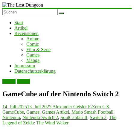
Zum
Inhalt
The
springen
Lost
Start
Dungeon
Artikel
Rezensionen
Anime
Comic
Film & Serie
Games
Manga
Impressum
Datenschutzerklärung
Artikel
Games
GameCube auf der Nintendo Switch 2
14. Juli 2025
13. Juli 2025
Alexander Geisler
F-Zero GX
,
GameCube
,
Games
,
Games Artikel
,
Mario Smash Football
,
Nintendo
,
Nintendo Switch 2
,
SoulCalibur II
,
Switch 2
,
The
Legend of Zelda: The Wind Waker