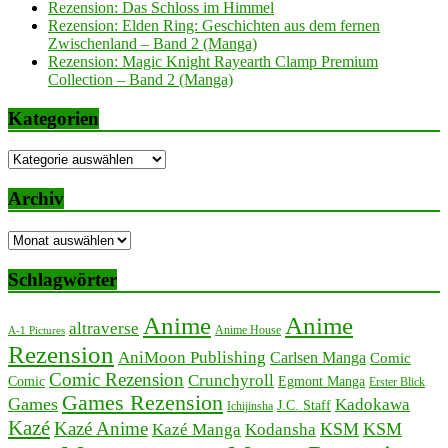
Rezension: Das Schloss im Himmel
Rezension: Elden Ring: Geschichten aus dem fernen
Zwischenland – Band 2 (Manga)
Rezension: Magic Knight Rayearth Clamp Premium
Collection – Band 2 (Manga)
Kategorien
Kategorien
Archiv
Archiv
Schlagwörter
Anime
Anime
altraverse
Anime House
A-1 Pictures
Rezension
AniMoon Publishing
Carlsen Manga
Comic
Comic Rezension
Crunchyroll
Comic
Egmont Manga
Erster Blick
Games Rezension
Games
Kadokawa
J.C. Staff
Ichijinsha
Kazé
Kazé Anime
KSM
KSM
Kazé Manga
Kodansha