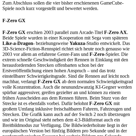
Zum Abschluss sollen die vier bisher erschienenen GameCube-
Spiele noch kurz vorgestellt und bewertet werden.
F-Zero GX
F-Zero GX
erschien 2003 parallel zum Arcade-Titel
F-Zero AX
.
Beide Spiele wurden in einer Kooperation mit Sega vom späteren
Like-a-Dragon-
beziehungsweise
Yakuza-
Studio entwickelt. Das
3D-Science-Fiction-Rennspiel richtet sich heute noch genauso wie
2003 vor allem an erfahrene Genre-Fans und
F-Zero-
Spieler. Die
extrem schnelle Geschwindigkeit der Rennen in Einklang mit den
herausfordernden Strecken offenbarten schon bei der
Erstveröffentlichung einen hohen Anspruch – und das trotz
einstellbarer Schwierigkeitsgrade. Sind die Rennen auf leicht noch
machbar, verlangt
F-Zero GX
ab dem normalen Schwierigkeitsgrad
volle Konzentration. Auch die neunundzwanzig KI-Gegner werden
spürbar aggressiver, greifen gezielter an und können zu einem
frühen Ausscheiden aus dem Rennen führen. Beim Sturz von der
Strecke ist es ebenfalls vorbei. Dafür belohnt
F-Zero GX
mit
großem Umfang inklusive freischaltbaren Fahrern, Fahrzeugen und
Strecken. Die Grafik kann auch auf der Switch 2 noch überzeugen
und wie im Original steht neben dem 4:3-Bildformat auch ein
Breitbildmodus zur Verfügung. Die Bildwiederholrate liegt in der
europäischen Version bei fünfzig Bildern pro Sekunde und in der