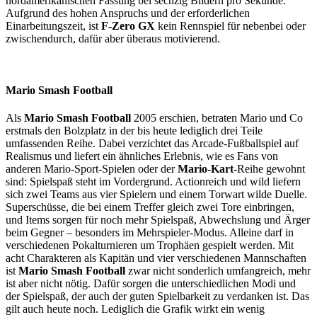
nordamerikanischen Fassung bei sechzig Bildern pro Sekunde.
Aufgrund des hohen Anspruchs und der erforderlichen
Einarbeitungszeit, ist
F-Zero GX
kein Rennspiel für nebenbei oder
zwischendurch, dafür aber überaus motivierend.
Mario Smash Football
Als
Mario Smash Football
2005 erschien, betraten Mario und Co
erstmals den Bolzplatz in der bis heute lediglich drei Teile
umfassenden Reihe. Dabei verzichtet das Arcade-Fußballspiel auf
Realismus und liefert ein ähnliches Erlebnis, wie es Fans von
anderen Mario-Sport-Spielen oder der
Mario-Kart-
Reihe gewohnt
sind: Spielspaß steht im Vordergrund. Actionreich und wild liefern
sich zwei Teams aus vier Spielern und einem Torwart wilde Duelle.
Superschüsse, die bei einem Treffer gleich zwei Tore einbringen,
und Items sorgen für noch mehr Spielspaß, Abwechslung und Ärger
beim Gegner – besonders im Mehrspieler-Modus. Alleine darf in
verschiedenen Pokalturnieren um Trophäen gespielt werden. Mit
acht Charakteren als Kapitän und vier verschiedenen Mannschaften
ist
Mario Smash Football
zwar nicht sonderlich umfangreich, mehr
ist aber nicht nötig. Dafür sorgen die unterschiedlichen Modi und
der Spielspaß, der auch der guten Spielbarkeit zu verdanken ist. Das
gilt auch heute noch. Lediglich die Grafik wirkt ein wenig