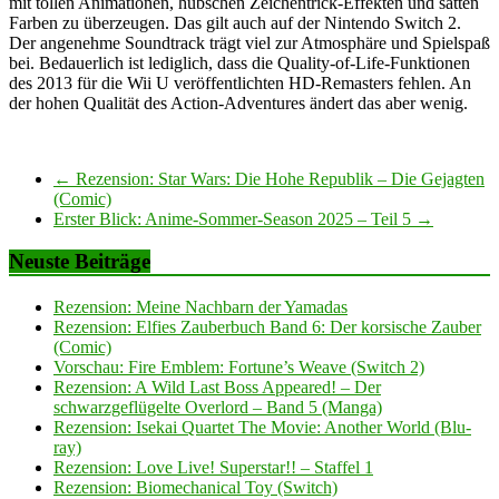
mit tollen Animationen, hübschen Zeichentrick-Effekten und satten
Farben zu überzeugen. Das gilt auch auf der Nintendo Switch 2.
Der angenehme Soundtrack trägt viel zur Atmosphäre und Spielspaß
bei. Bedauerlich ist lediglich, dass die Quality-of-Life-Funktionen
des 2013 für die Wii U veröffentlichten HD-Remasters fehlen. An
der hohen Qualität des Action-Adventures ändert das aber wenig.
←
Rezension: Star Wars: Die Hohe Republik – Die Gejagten
(Comic)
Erster Blick: Anime-Sommer-Season 2025 – Teil 5
→
Neuste Beiträge
Rezension: Meine Nachbarn der Yamadas
Rezension: Elfies Zauberbuch Band 6: Der korsische Zauber
(Comic)
Vorschau: Fire Emblem: Fortune’s Weave (Switch 2)
Rezension: A Wild Last Boss Appeared! – Der
schwarzgeflügelte Overlord – Band 5 (Manga)
Rezension: Isekai Quartet The Movie: Another World (Blu-
ray)
Rezension: Love Live! Superstar!! – Staffel 1
Rezension: Biomechanical Toy (Switch)