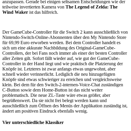
anzupassen. Gerade bei einigen seltsamen Entscheidungen wie der
teilweise invertierten Kamera von
The Legend of Zelda: The
Wind Waker
ist das hilfreich.
Der GameCube-Controller für die Switch 2 kann ausschließlich von
Nintendo-Switch-Online-Abonnenten über den My Nintendo Store
für 69,99 Euro erworben werden. Bei dem Controller handelt es
sich um eine akkurate Nachbildung des Original-GameCube-
Controllers, der bei Fans noch immer als einer der besten Controller
aller Zeiten gilt. Sofort fällt wieder auf, wie gut der GameCube-
Controller in der Hand liegt und wie praktisch die Platzierung der
Knöpfe ist. Letzteres ist zwar anfangs etwas ungewohnt, aber
schnell wieder verinnerlicht. Lediglich die neu hinzugefügten
Knöpfe sind etwas schwieriger zu erreichen und vergleichsweise
klein. Bei dem für den Switch-2-internen-Voice-Chat zuständigen
C-Button sowie dem Home-Button ist das nicht weiter
problematisch. Die neue ZL-Taste wäre etwas größer, aber
begrüßenswert. Da sie nicht frei belegt werden kann und
ausschließlich zum Öffnen des Menüs der Applikation zuständig ist,
ändert am positiven Eindruck ebenfalls wenig.
Vier unterschiedliche Klassiker