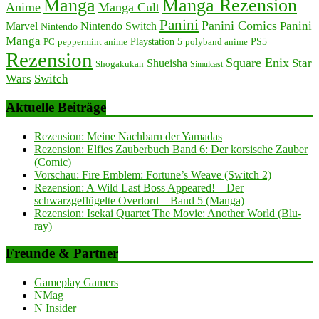
Manga
Manga Rezension
Anime
Manga Cult
Panini
Panini Comics
Panini
Marvel
Nintendo Switch
Nintendo
Manga
PC
peppermint anime
Playstation 5
PS5
polyband anime
Rezension
Square Enix
Star
Shueisha
Shogakukan
Simulcast
Wars
Switch
Aktuelle Beiträge
Rezension: Meine Nachbarn der Yamadas
Rezension: Elfies Zauberbuch Band 6: Der korsische Zauber
(Comic)
Vorschau: Fire Emblem: Fortune’s Weave (Switch 2)
Rezension: A Wild Last Boss Appeared! – Der
schwarzgeflügelte Overlord – Band 5 (Manga)
Rezension: Isekai Quartet The Movie: Another World (Blu-
ray)
Freunde & Partner
Gameplay Gamers
NMag
N Insider