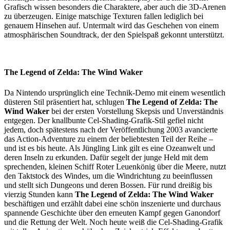
Grafisch wissen besonders die Charaktere, aber auch die 3D-Arenen
zu überzeugen. Einige matschige Texturen fallen lediglich bei
genauem Hinsehen auf. Untermalt wird das Geschehen von einem
atmosphärischen Soundtrack, der den Spielspaß gekonnt unterstützt.
The Legend of Zelda: The Wind Waker
Da Nintendo ursprünglich eine Technik-Demo mit einem wesentlich
düsteren Stil präsentiert hat, schlugen
The Legend of Zelda: The
Wind Waker
bei der ersten Vorstellung Skepsis und Unverständnis
entgegen. Der knallbunte Cel-Shading-Grafik-Stil gefiel nicht
jedem, doch spätestens nach der Veröffentlichung 2003 avancierte
das Action-Adventure zu einem der beliebtesten Teil der Reihe –
und ist es bis heute. Als Jüngling Link gilt es eine Ozeanwelt und
deren Inseln zu erkunden. Dafür segelt der junge Held mit dem
sprechenden, kleinen Schiff Roter Leuenkönig über die Meere, nutzt
den Taktstock des Windes, um die Windrichtung zu beeinflussen
und stellt sich Dungeons und deren Bossen. Für rund dreißig bis
vierzig Stunden kann
The Legend of Zelda: The Wind Waker
beschäftigen und erzählt dabei eine schön inszenierte und durchaus
spannende Geschichte über den erneuten Kampf gegen Ganondorf
und die Rettung der Welt. Noch heute weiß die Cel-Shading-Grafik