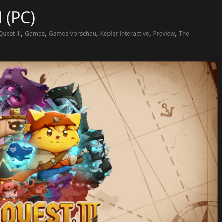
 (PC)
,
,
,
,
,
Quest III
Games
Games Vorschau
Kepler Interactive
Preview
The