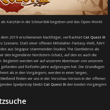
s als Katzitän in die Schnurribik begeben und das Open-World-
d dem 2019 erschienenen Nachfolger, verfrachtet
Cat Quest III
s Szenario. Statt einer offenen Mittelalter-Fantasy-Welt, führt
 des aus Singapur stammenden Studios The Gentlebros als
n wir den legendären Nordstern-Schatz, auf den es auch die
n. Begleitet werden wir auf unserem Abenteuer von unserem
y gefunden und fünfzehn Jahre aufgezogen hat. Die Grundlagen
eint als in den Vorgängern, werden in einer langen,
ließend finden wir uns in der Vorschau-Version in der offenen
genden Spielprinzip bleibt
Cat Quest III
den beiden Vorgängern
atzsuche