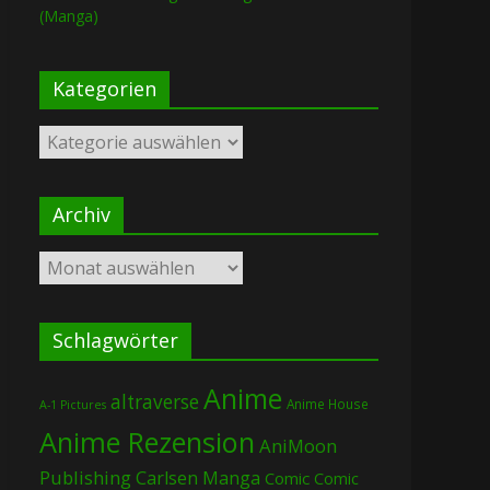
(Manga)
Kategorien
Kategorien
Archiv
Archiv
Schlagwörter
Anime
altraverse
Anime House
A-1 Pictures
Anime Rezension
AniMoon
Publishing
Carlsen Manga
Comic
Comic