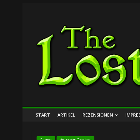
Zum
The
Inhalt
springen
Lost
Dungeon
START
ARTIKEL
REZENSIONEN
IMPRE
Games
Vorschau/Preview