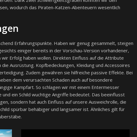
ssen, wodurch das Piraten-Katzen-Abenteuern wesentlich
ngen
aschend Erfahrungspunkte. Haben wir genug gesammelt, steigen
ngesichts einiger bereits in der Vorschau-Version vorhandener,
r Erfolg haben wollen. Direkten Einfluss auf die Attribute
ch die Ausrüstung. Kopfbedeckungen, Kleidung und Accessoires
rteidigung. Zudem gewähren sie hilfreiche passive Effekte. Bei
neben dem verursachten Schaden auch auf besondere
ängige Kampfart. So schlagen wir mit einem Entermesser
 und ein Schild wuchtige Angriffe bedeutet. Das beeinflusst
gen, sondern hat auch Einfluss auf unsere Ausweichrolle, die
hild spürbar behäbiger und langsamer ist. Ähnliches gilt für
uberstäbe.