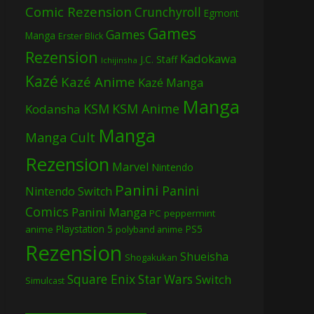
Comic Rezension
Crunchyroll
Egmont
Games
Games
Manga
Erster Blick
Rezension
Kadokawa
J.C. Staff
Ichijinsha
Kazé
Kazé Anime
Kazé Manga
Manga
KSM
KSM Anime
Kodansha
Manga
Manga Cult
Rezension
Marvel
Nintendo
Panini
Panini
Nintendo Switch
Comics
Panini Manga
PC
peppermint
Playstation 5
PS5
anime
polyband anime
Rezension
Shueisha
Shogakukan
Square Enix
Star Wars
Switch
Simulcast