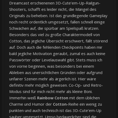
Dreamcast erschienenen 3D-Cute’em-Up-Railgun-
Shooters, schafft es leider nicht, die Mängel des
Originals zu beheben. Ist das grundlegende Gameplay
noch recht ordentlich umgesetzt, fallen schnell einige
Schwächen auf, die spürbar am Spielspaß kratzen.
Besonders das viel zu große Charaktermodell von
Cotton, das jegliche Übersicht erschwert, fällt störend
auf. Doch auch die fehlenden Checkpoints haben mir
bald jegliche Motivation geraubt, zumal es auch keine
Passwörter oder Levelauswahl gibt. Stets muss ich
von vorne beginnen, was besonders bei einem
Ableben aus unersichtlichen Gründen oder aufgrund
unfairer Szenen mehr als ärgerlich ist. Hier wäre
definitiv mehr möglich gewesen. Co-Op- und Retro-
Modus sind für mich nicht mehr als kleine Boni.
Immerhin weiß
Rainbow Cotton
mit dem üblichen
Charme und Humor der
Cotton-
Reihe ein wenig zu
punkten und auch technisch ist das 3D-Cute’em-Up
sauber umgesetzt. Umso bedauerlicher sind die