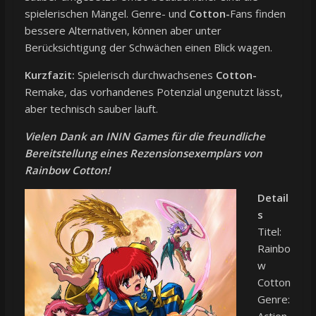
spielerischen Mängel. Genre- und
Cotton-
Fans finden
bessere Alternativen, können aber unter
Berücksichtigung der Schwächen einen Blick wagen.
Kurzfazit:
Spielerisch durchwachsenes
Cotton-
Remake, das vorhandenes Potenzial ungenutzt lässt,
aber technisch sauber läuft.
Vielen Dank an ININ Games für die freundliche
Bereitstellung eines Rezensionsexemplars von
Rainbow Cotton!
Detail
s
Titel:
Rainbo
w
Cotton
Genre:
Action,