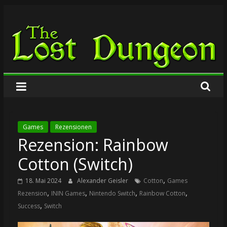
Zum
The
Inhalt
springen
Lost
Dungeon
Games
Rezensionen
Rezension: Rainbow
Cotton (Switch)
,
18. Mai 2024
Alexander Geisler
Cotton
Games
,
,
,
,
Rezension
ININ Games
Nintendo Switch
Rainbow Cotton
,
Success
Switch