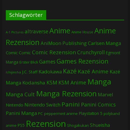
Schlagwörter
Anime
Anime
altraverse
Anime House
A-1 Pictures
Rezension
AniMoon Publishing
Carlsen Manga
Comic Rezension
Crunchyroll
Comic
Comic
Egmont
Games Rezension
Games
Manga
Erster Blick
Kazé
Kazé Anime
Kadokawa
Kazé
J.C. Staff
Ichijinsha
Manga
KSM
KSM Anime
Manga
Kodansha
Manga Rezension
Manga Cult
Marvel
Panini
Panini Comics
Nintendo Switch
Nintendo
Panini Manga
Playstation 5
PC
peppermint anime
polyband
Rezension
Shueisha
PS5
Shogakukan
anime