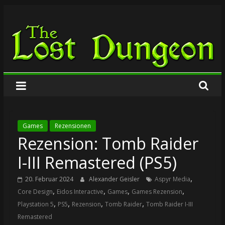
Zum
The
Inhalt
springen
Lost
Dungeon
Games
Rezensionen
Rezension: Tomb Raider
I-III Remastered (PS5)
,
20. Februar 2024
Alexander Geisler
Aspyr Media
,
,
,
,
Core Design
Eidos Interactive
Games
Games Rezension
,
,
,
,
Playstation 5
PS5
Rezension
Tomb Raider
Tomb Raider I-III
Remastered