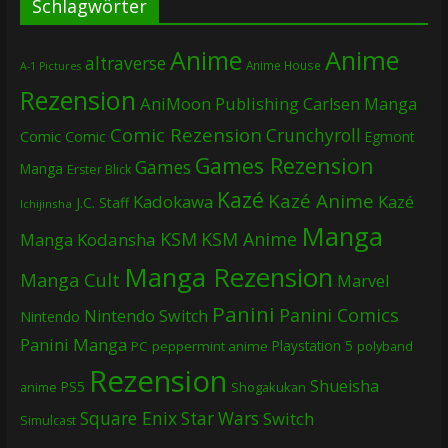
Schlagwörter
Anime
Anime
altraverse
Anime House
A-1 Pictures
Rezension
AniMoon Publishing
Carlsen Manga
Comic Rezension
Crunchyroll
Comic
Comic
Egmont
Games Rezension
Games
Manga
Erster Blick
Kazé
Kazé Anime
Kadokawa
Kazé
J.C. Staff
Ichijinsha
Manga
KSM
KSM Anime
Manga
Kodansha
Manga Rezension
Manga Cult
Marvel
Panini
Panini Comics
Nintendo Switch
Nintendo
Panini Manga
Playstation 5
PC
peppermint anime
polyband
Rezension
Shueisha
PS5
Shogakukan
anime
Square Enix
Star Wars
Switch
Simulcast