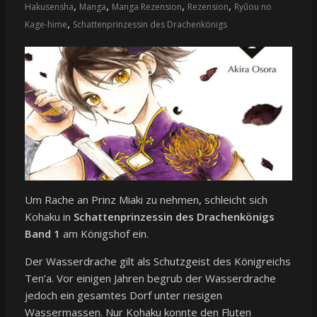
,
,
,
,
Hakusensha
Manga
Manga Rezension
Rezension
Ryūou no
,
Kage-hime
Schattenprinzessin des Drachenkönigs
Um Rache an Prinz Miaki zu nehmen, schleicht sich
Kohaku in
Schattenprinzessin des Drachenkönigs
Band 1
am Königshof ein.
Der Wasserdrache gilt als Schutzgeist des Königreichs
Ten’a. Vor einigen Jahren begrub der Wasserdrache
jedoch ein gesamtes Dorf unter riesigen
Wassermassen. Nur Kohaku konnte den Fluten