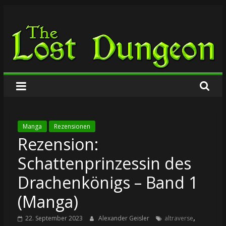
Zum
The
Inhalt
springen
Lost
Dungeon
Manga
Rezensionen
Rezension:
Schattenprinzessin des
Drachenkönigs – Band 1
(Manga)
,
22. September 2023
Alexander Geisler
altraverse