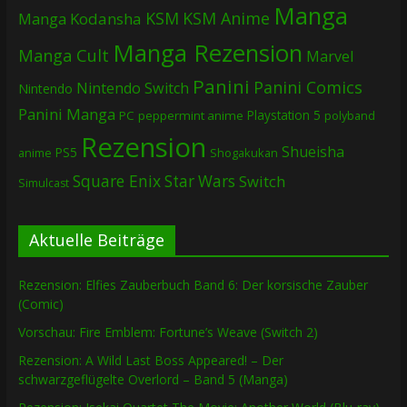
Manga
KSM
KSM Anime
Manga
Kodansha
Manga Rezension
Manga Cult
Marvel
Panini
Panini Comics
Nintendo Switch
Nintendo
Panini Manga
Playstation 5
PC
peppermint anime
polyband
Rezension
Shueisha
PS5
Shogakukan
anime
Square Enix
Star Wars
Switch
Simulcast
Aktuelle Beiträge
Rezension: Elfies Zauberbuch Band 6: Der korsische Zauber
(Comic)
Vorschau: Fire Emblem: Fortune’s Weave (Switch 2)
Rezension: A Wild Last Boss Appeared! – Der
schwarzgeflügelte Overlord – Band 5 (Manga)