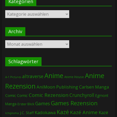
Kategorien
Kategorien
Archiv
Archiv
Schlagwörter
Anime
Anime
altraverse
Anime House
A-1 Pictures
Rezension
AniMoon Publishing
Carlsen Manga
Comic Rezension
Crunchyroll
Comic
Comic
Egmont
Games Rezension
Games
Manga
Erster Blick
Kazé
Kazé Anime
Kadokawa
Kazé
J.C. Staff
Ichijinsha