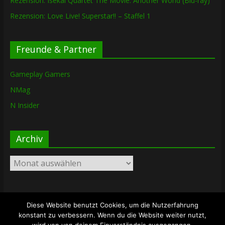
Rezension: Isekai Quartet The Movie: Another World (Blu-ray)
Rezension: Love Live! Superstar!! – Staffel 1
Freunde & Partner
Gameplay Gamers
NMag
N Insider
Archiv
Archiv
Diese Website benutzt Cookies, um die Nutzerfahrung
Copyright © 2026
The Lost Dungeon
. Alle Rechte vorbehalten.
konstant zu verbessern. Wenn du die Website weiter nutzt,
Theme: ColorMag von
ThemeGrill
. Bereitgestellt von