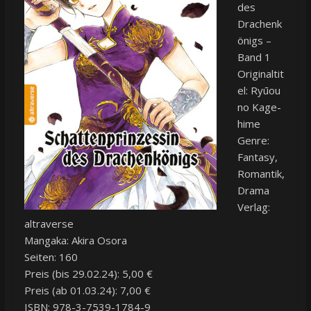
des
Drachenk
önigs –
Band 1
Originaltit
el: Ryūou
no Kage-
hime
Genre:
Fantasy,
Romantik,
Drama
Verlag:
altraverse
Mangaka: Akira Osora
Seiten: 160
Preis (bis 29.02.24): 5,00 €
Preis (ab 01.03.24): 7,00 €
ISBN: 978-3-7539-1784-9