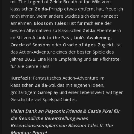
mit The Legend of Zelda: Breath of the Wild vom
klassischen
Zelda-
Prinzip etwas entfernt hat, freue ich
mich immer, wenn andere Studios sich dem Konzept
annehmen.
Blossom Tales II
ist für mich eine der
besten Alternativen zu klassischen
Zelda-
Abenteuern
im Stil von
A Link to the Past
,
Link’s Awakening
,
Oracle of Seasons
oder
Oracle of Ages
. Zugleich ist
das Action-Adventure eines der besten Spiele des
Jahres 2022. Eine klare Empfehlung und ein Pflichttitel
für alle Genre-Fans!
Kurzfazit:
Fantastisches Action-Adventure im
klassischen
Zelda-
Stil, das mit eigenen Ideen,
großartigem Gameplay und einer liebenswert-witzigen
Geschichte viel Spielspaß bietet.
Vielen Dank an Playtonic Friends & Castle Pixel für
die freundliche Bereitstellung eines
Rezensionsexemplars von Blossom Tales II: The
Minotaur Prince!