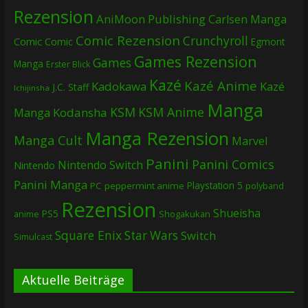
Rezension
AniMoon Publishing
Carlsen Manga
Comic Rezension
Crunchyroll
Comic
Comic
Egmont
Games Rezension
Games
Manga
Erster Blick
Kazé
Kazé Anime
Kadokawa
Kazé
J.C. Staff
Ichijinsha
Manga
KSM
KSM Anime
Manga
Kodansha
Manga Rezension
Manga Cult
Marvel
Panini
Panini Comics
Nintendo Switch
Nintendo
Panini Manga
Playstation 5
PC
peppermint anime
polyband
Rezension
Shueisha
PS5
Shogakukan
anime
Square Enix
Star Wars
Switch
Simulcast
Aktuelle Beiträge