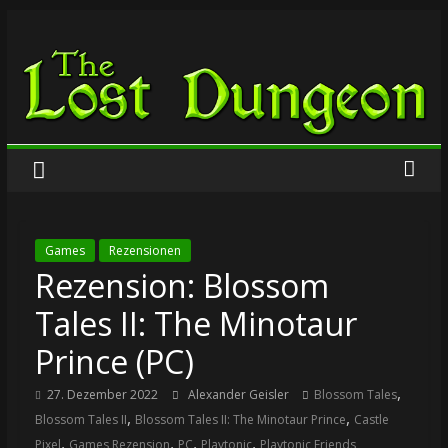
Zum
The
Inhalt
springen
Lost
Dungeon
Games
Rezensionen
Rezension: Blossom
Tales II: The Minotaur
Prince (PC)
,
27. Dezember 2022
Alexander Geisler
Blossom Tales
,
,
Blossom Tales II
Blossom Tales II: The Minotaur Prince
Castle
,
,
,
,
Pixel
Games Rezension
PC
Playtonic
Playtonic Friends