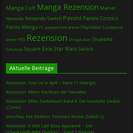
Manga Rezension
Manga Cult
Marvel
Panini
Panini Comics
Nintendo Switch
Nintendo
Panini Manga
Playstation 5
PC
peppermint anime
polyband
Rezension
Shueisha
PS5
Shogakukan
anime
Square Enix
Star Wars
Switch
Simulcast
Aktuelle Beiträge
Rezension: Your Lie in April – Band 11 (Manga)
Rezension: Meine Nachbarn der Yamadas
Rezension: Elfies Zauberbuch Band 6: Der korsische Zauber
(Comic)
Vorschau: Fire Emblem: Fortune’s Weave (Switch 2)
Rezension: A Wild Last Boss Appeared! – Der
schwarzgeflügelte Overlord – Band 5 (Manga)