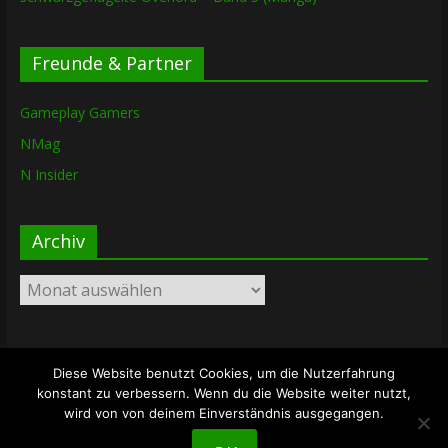
Freunde & Partner
Gameplay Gamers
NMag
N Insider
Archiv
Archiv
Diese Website benutzt Cookies, um die Nutzerfahrung
Copyright © 2026
The Lost Dungeon
. Alle Rechte vorbehalten.
konstant zu verbessern. Wenn du die Website weiter nutzt,
Theme: ColorMag von
ThemeGrill
. Bereitgestellt von
wird von von deinem Einverständnis ausgegangen.
WordPress
.