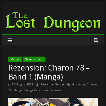
Zum
The
Inhalt
springen
Lost
Dungeon
Manga
Rezensionen
Rezension: Charon 78 –
Band 1 (Manga)
,
15. August 2022
Alexander Geisler
altraverse
Charon
,
,
,
78
Manga
Manga Rezension
Rezension