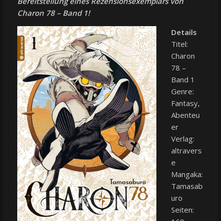
Bereitstellung eines Rezensionsexemplars von
Charon 78 – Band 1!
Details
Titel:
Charon
78 –
Band 1
Genre:
Fantasy,
Abenteu
er
Verlag:
altravers
e
Mangaka:
Tamasab
uro
Seiten: