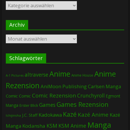
Kategorien
Archiv
Archiv
Schlagwörter
Anime
Anime
altraverse
Anime House
A-1 Pictures
Rezension
AniMoon Publishing
Carlsen Manga
Comic Rezension
Crunchyroll
Comic
Comic
Egmont
Games Rezension
Games
Manga
Erster Blick
Kazé
Kazé Anime
Kadokawa
Kazé
J.C. Staff
Ichijinsha
Manga
KSM
KSM Anime
Manga
Kodansha