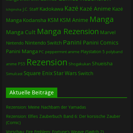
Kazé
Kazé Anime
Kadokawa
Kazé
J.C. Staff
Ichijinsha
Manga
KSM
KSM Anime
Manga
Kodansha
Manga Rezension
Manga Cult
Marvel
Panini
Panini Comics
Nintendo Switch
Nintendo
Panini Manga
Playstation 5
PC
peppermint anime
polyband
Rezension
Shueisha
PS5
Shogakukan
anime
Square Enix
Star Wars
Switch
Simulcast
Aktuelle Beiträge
Rezension: Meine Nachbarn der Yamadas
Rezension: Elfies Zauberbuch Band 6: Der korsische Zauber
(Comic)
Vorschau: Fire Emblem: Fortune’s Weave (Switch 2)