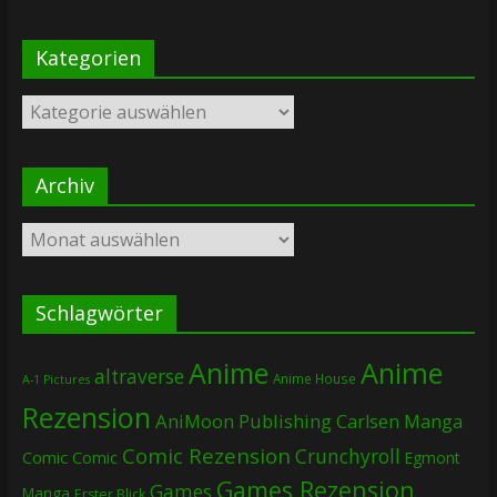
Kategorien
Kategorien
Archiv
Archiv
Schlagwörter
Anime
Anime
altraverse
Anime House
A-1 Pictures
Rezension
AniMoon Publishing
Carlsen Manga
Comic Rezension
Crunchyroll
Comic
Comic
Egmont
Games Rezension
Games
Manga
Erster Blick