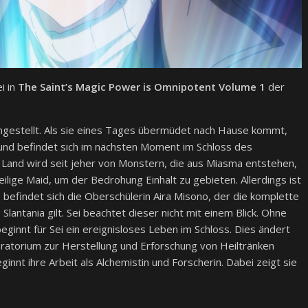
i in
The Saint’s Magic Power is Omnipotent Volume 1
der
angestellt. Als sie eines Tages übermüdet nach Hause kommt,
st und befindet sich im nächsten Moment im Schloss des
s Land wird seit jeher von Monstern, die aus Miasma entstehen,
ilige Maid, um der Bedrohung Einhalt zu gebieten. Allerdings ist
e befindet sich die Oberschülerin Aira Misono, der die komplette
antania gilt. Sei beachtet dieser nicht mit einem Blick. Ohne
eginnt für Sei ein ereignisloses Leben im Schloss. Dies ändert
boratorium zur Herstellung und Erforschung von Heiltränken
innt ihre Arbeit als Alchemistin und Forscherin. Dabei zeigt sie