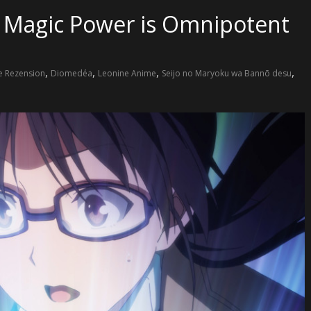
s Magic Power is Omnipotent
,
,
,
,
e Rezension
Diomedéa
Leonine Anime
Seijo no Maryoku wa Bannō desu