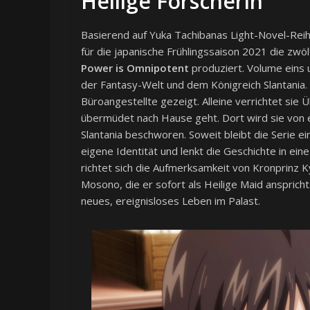
Heilige Forscherin
Basierend auf Yuka Tachibanas Light-Novel-Rei
für die japanische Frühlingssaison 2021 die zwö
Power is Omnipotent
produziert. Volume eins u
der Fantasy-Welt und dem Königreich Slantania. 
Büroangestellte gezeigt. Alleine verrichtet sie
übermüdet nach Hause geht. Dort wird sie von e
Slantania beschworen. Soweit bleibt die Serie e
eigene Identität und lenkt die Geschichte in ein
richtet sich die Aufmerksamkeit von Kronprinz K
Mosono, die er sofort als Heilige Maid ansprich
neues, ereignisloses Leben im Palast.