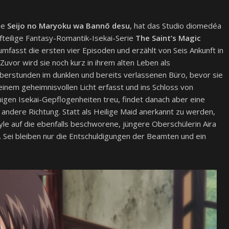
he
Seijo no Maryoku wa Bannō desu
, hat das Studio diomedéa
lfteilige Fantasy-Romantik-Isekai-Serie
The Saint’s Magic
mfasst die ersten vier Episoden und erzählt von Seis Ankunft in
Zuvor wird sie noch kurz in ihrem alten Leben als
 Überstunden im dunklen und bereits verlassenen Büro, bevor sie
inem geheimnisvollen Licht erfasst und ins Schloss von
inigen Isekai-Gepflogenheiten treu, findet danach aber eine
e andere Richtung. Statt als Heilige Maid anerkannt zu werden,
yle auf die ebenfalls beschworene, jüngere Oberschülerin Aira
t. Sei bleiben nur die Entschuldigungen der Beamten und ein