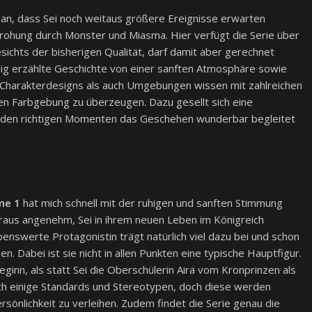
an, dass Sei noch weitaus größere Ereignisse erwarten
drohung durch Monster und Miasma. Hier verfügt die Serie über
gesichts der bisherigen Qualität, darf damit aber gerechnet
ig erzählte Geschichte von einer sanften Atmosphäre sowie
 Charakterdesigns als auch Umgebungen wissen mit zahlreichen
gen Farbgebung zu überzeugen. Dazu gesellt sich eine
n den richtigen Momenten das Geschehen wunderbar begleitet
me 1
hat mich schnell mit der ruhigen und sanften Stimmung
beraus angenehm, Sei in ihrem neuen Leben im Königreich
benswerte Protagonistin trägt natürlich viel dazu bei und schon
en. Dabei ist sie nicht in allen Punkten eine typische Hauptfigur.
ginn, als statt Sei die Oberschülerin Aira vom Kronprinzen als
auch einige Standards und Stereotypen, doch diese werden
rsönlichkeit zu verleihen. Zudem findet die Serie genau die