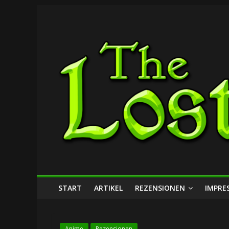
Zum
The
Inhalt
springen
Lost
Dungeon
START
ARTIKEL
REZENSIONEN
IMPRE
Anime
Rezensionen