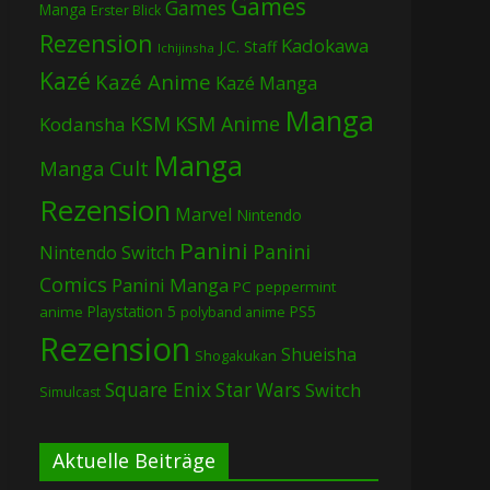
Games
Games
Manga
Erster Blick
Rezension
Kadokawa
J.C. Staff
Ichijinsha
Kazé
Kazé Anime
Kazé Manga
Manga
KSM
KSM Anime
Kodansha
Manga
Manga Cult
Rezension
Marvel
Nintendo
Panini
Panini
Nintendo Switch
Comics
Panini Manga
PC
peppermint
Playstation 5
PS5
anime
polyband anime
Rezension
Shueisha
Shogakukan
Square Enix
Star Wars
Switch
Simulcast
Aktuelle Beiträge