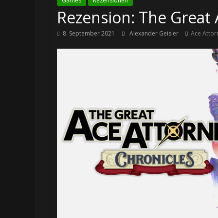
Games
Rezensionen
Rezension: The Great 
8. September 2021
Alexander Geisler
Ace Attor