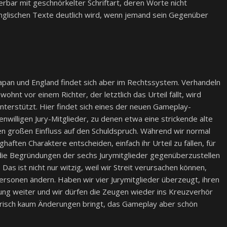
ar mit geschnörkelter Schriftart, deren Worte nicht
 englischen Texte deutlich wird, wenn jemand sein Gegenüber
Japan und England findet sich aber im Rechtssystem. Verhandeln
nt vor einem Richter, der letztlich das Urteil fällt, wird
unterstützt. Hier findet sich eines der neuen Gameplay-
genwilligen Jury-Mitglieder, zu denen etwa eine strickende alte
n großen Einfluss auf den Schuldspruch. Während wir normal
aften Charaktere entscheiden, einfach ihr Urteil zu fällen, für
s, die Begründungen der sechs Jurymitglieder gegenüberzustellen
as ist nicht nur witzig, weil wir Streit verursachen können,
ersonen ändern. Haben wir vier Jurymitglieder überzeugt, ihren
ung weiter und wir dürfen die Zeugen wieder ins Kreuzverhör
erisch kaum Änderungen bringt, das Gameplay aber schön