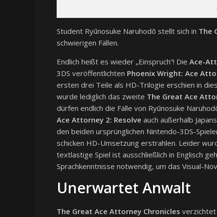
Student Ryūnosuke Naruhodō stellt sich in
The 
schwierigen Fällen.
Endlich heißt es wieder „Einspruch“! Die
Ace-Att
3DS veröffentlichten
Phoenix Wright: Ace Attor
ersten drei Teile als HD-Trilogie erschien in d
wurde lediglich das zweite
The Great Ace Atto
dürfen endlich die Fälle von Ryūnosuke Naruho
Ace Attorney 2: Resolve
auch außerhalb Japans
den beiden ursprünglichen Nintendo-3DS-Spielen e
schicken HD-Umsetzung erstrahlen. Leider wurd
textlastige Spiel ist ausschließlich in Englisch 
Sprachkenntnisse notwendig, um das Visual-Nove
Unerwartet Anwalt
The Great Ace Attorney Chronicles
verzichtet