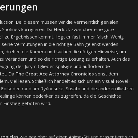
lgerungen
uction. Bei diesem müssen wir die vermeintlich genialen
 Sholmes korrigieren. Da Herlock zwar über eine gute
l zu Ergebnissen kommt, liegt er fast immer falsch. Wenig
 seine Vermutungen in die richtige Bahn gelenkt werden
m, drehen die Kamera und suchen die nötigen Hinweise, um
 zu verändern und so die richtige Lösung zu erhalten. Auch das
zeugung der Jurymitglieder spaßige und auflockernde
tet. Da
The Great Ace Attorney Chronicles
sonst dem
lem, viel lesen. Schließlich handelt es sich um ein Visual-Novel-
 Episoden rund um Ryūnosuke, Susato und die anderen illustren
eulinge können bedenkenlos zugreifen, da die Geschichte
r Einstieg geboten wird.
ronicles
wie gewohnt auf einen Anime-Stil und präsentiert sich