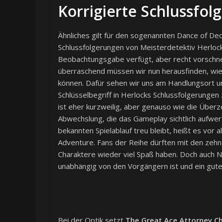
Korrigierte Schlussfo
Ähnliches gilt für den sogenannten Dance of Ded
Schlussfolgerungen von Meisterdetektiv Herlock
Beobachtungsgabe verfügt, aber recht vorschnel
überraschend müssen wir nun herausfinden, wie
können. Dafür sehen wir uns am Handlungsort u
Schlüsselbegriff in Herlocks Schlussfolgerungen
ist eher kurzweilig, aber genauso wie die Über
Abwechslung, die das Gameplay sichtlich aufwer
bekannten Spielablauf treu bleibt, heißt es vor al
Adventure. Fans der Reihe dürften mit den zehn
Charaktere wieder viel Spaß haben. Doch auch N
unabhängig von den Vorgängern ist und ein gute
Bei der Optik setzt
The Great Ace Attorney Ch