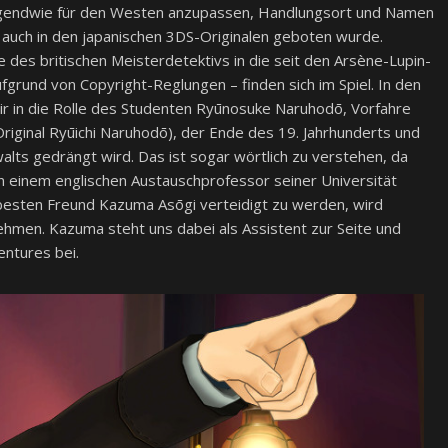
 irgendwie für den Westen anzupassen, Handlungsort und Namen
e auch in den japanischen 3DS-Originalen geboten wurde.
 des britischen Meisterdetektivs in die seit den Arsène-Lupin-
rund von Copyright-Reglungen – finden sich im Spiel. In den
wir in die Rolle des Studenten Ryūnosuke Naruhodō, Vorfahre
riginal Ryūichi Naruhodō), der Ende des 19. Jahrhunderts und
walts gedrängt wird. Das ist sogar wörtlich zu verstehen, da
 einem englischen Austauschprofessor seiner Universität
 besten Freund Kazuma Asōgi verteidigt zu werden, wird
hmen. Kazuma steht uns dabei als Assistent zur Seite und
entures bei.