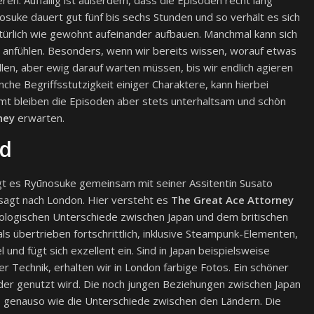
nosuke dauert gut fünf bis sechs Stunden und so verhält es sich
ürlich wie gewohnt aufeinander aufbauen. Manchmal kann sich
 anfühlen. Besonders, wenn wir bereits wissen, worauf etwas
len, aber ewig darauf warten müssen, bis wir endlich agieren
he Begriffsstutzigkeit einiger Charaktere, kann hierbei
t bleiben die Episoden aber stets unterhaltsam und schön
ney
erwarten.
nd
ägt es Ryūnosuke gemeinsam mit seiner Assitentin Susato
sagt nach London. Hier versteht es
The Great Ace Attorney
nologischen Unterschiede zwischen Japan und dem britischen
ls übertrieben fortschrittlich, inklusive Steampunk-Elementen,
und fügt sich exzellent ein. Sind in Japan beispielsweise
 Technik, erhalten wir in London farbige Fotos. Ein schöner
der genutzt wird. Die noch jungen Beziehungen zwischen Japan
 genauso wie die Unterschiede zwischen den Ländern. Die