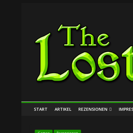
Zum
The
Inhalt
springen
Lost
Dungeon
START
ARTIKEL
REZENSIONEN
IMPRE