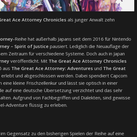
Great Ace Attorney Chronicles
als junger Anwalt zehn
orney-
Reihe hat außerhalb Japans seit dem 2016 für Nintendo
ney – Spirit of Justice
pausiert. Lediglich die Neuauflage der
iesem Zeitraum für verschiedene Systeme. Doch auch in Japan
rney
veröffentlicht. Mit
The Great Ace Attorney Chronicles
dō aus
The Great Ace Attorney: Adventures
und
The Great
 erlebt und abgeschlossen werden. Dabei spendiert Capcom
ine kleine Frischzellenkur und lässt sie optisch in einer
e auf eine deutsche Übersetzung verzichtet und das sehr
gehalten. Aufgrund von Fachbegriffen und Dialekten, sind gewisse
l-Adventure flüssig zu erleben.
 im Gegensatz zu den bisherigen Spielen der Reihe auf eine