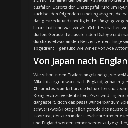
ausfallen. Bereits der Einstiegsfall rund um Ryū
auch bei den folgenden Handlungsbögen, die nat
das gestreckt und unnötig in die Länge gezogen
hinausläuft und was wir als nächstes machen wol
dürfen. Gerade die ausufernden Dialoge und manc
durchaus etwas an den Nerven zehren. Insgesam
abgedreht – genauso wie wir es von
Ace Attor
Von Japan nach Engla
Wie schon in den Trailern angekündigt, verschl
Mikotoba irgendwann nach England, genauer ge
Chronicles
wunderbar, die kulturellen und tech
Königreich zu verdeutlichen. Zwar wird England a
dargestellt, doch das passt wunderbar zum Spiel 
schwarz-weiß Fotografien gerade das neuste der
Kontrast, der auch in der Geschichte immer wie
und England werden immer wieder aufgegriffen,