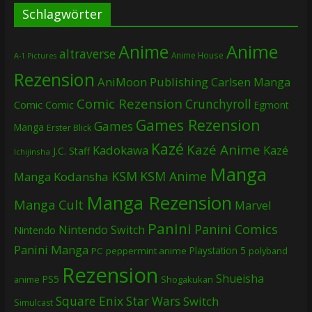
Schlagwörter
Anime
Anime
altraverse
Anime House
A-1 Pictures
Rezension
AniMoon Publishing
Carlsen Manga
Comic Rezension
Crunchyroll
Comic
Comic
Egmont
Games Rezension
Games
Manga
Erster Blick
Kazé
Kazé Anime
Kadokawa
Kazé
J.C. Staff
Ichijinsha
Manga
KSM
KSM Anime
Manga
Kodansha
Manga Rezension
Manga Cult
Marvel
Panini
Panini Comics
Nintendo Switch
Nintendo
Panini Manga
Playstation 5
PC
peppermint anime
polyband
Rezension
Shueisha
PS5
Shogakukan
anime
Square Enix
Star Wars
Switch
Simulcast