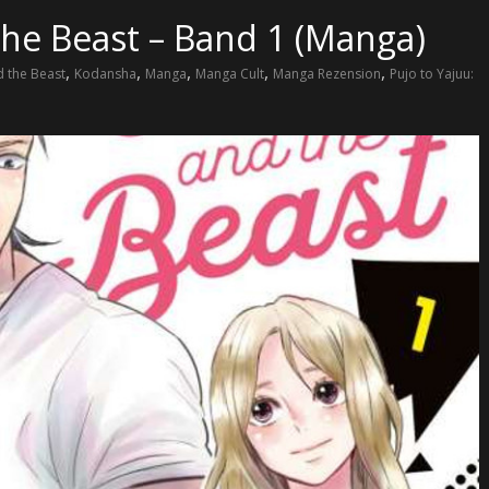
the Beast – Band 1 (Manga)
,
,
,
,
,
d the Beast
Kodansha
Manga
Manga Cult
Manga Rezension
Pujo to Yajuu: