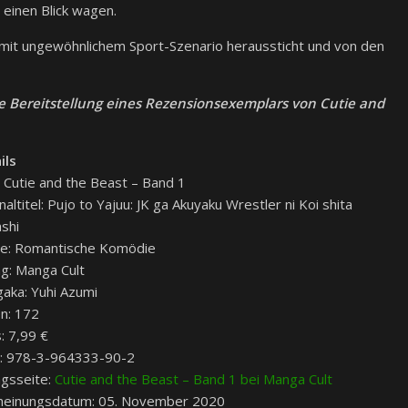
 einen Blick wagen.
mit ungewöhnlichem Sport-Szenario heraussticht und von den
he Bereitstellung eines Rezensionsexemplars von Cutie and
ils
: Cutie and the Beast – Band 1
naltitel: Pujo to Yajuu: JK ga Akuyaku Wrestler ni Koi shita
shi
e: Romantische Komödie
ag: Manga Cult
aka: Yuhi Azumi
en: 172
: 7,99 €
: 978-3-964333-90-2
agsseite:
Cutie and the Beast – Band 1 bei Manga Cult
heinungsdatum: 05. November 2020