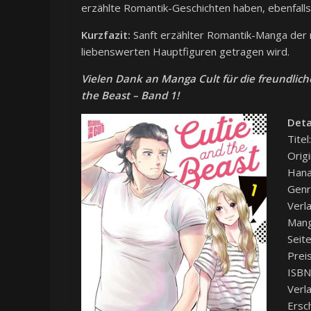
erzählte Romantik-Geschichten haben, ebenfalls
Kurzfazit:
Sanft erzählter Romantik-Manga der 
liebenswerten Hauptfiguren getragen wird.
Vielen Dank an
Manga Cult
für die freundlic
the Beast – Band 1!
Deta
Titel
Origi
Hana
Genr
Verl
Mang
Seit
Preis
ISBN
Verl
Ersc