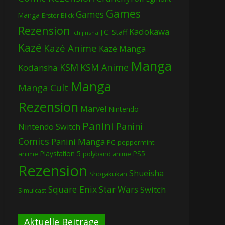
Games
Games
Manga
Erster Blick
Rezension
Kadokawa
J.C. Staff
Ichijinsha
Kazé
Kazé Anime
Kazé Manga
Manga
KSM
KSM Anime
Kodansha
Manga
Manga Cult
Rezension
Marvel
Nintendo
Panini
Panini
Nintendo Switch
Comics
Panini Manga
PC
peppermint
Playstation 5
PS5
anime
polyband anime
Rezension
Shueisha
Shogakukan
Square Enix
Star Wars
Switch
Simulcast
Aktuelle Beiträge