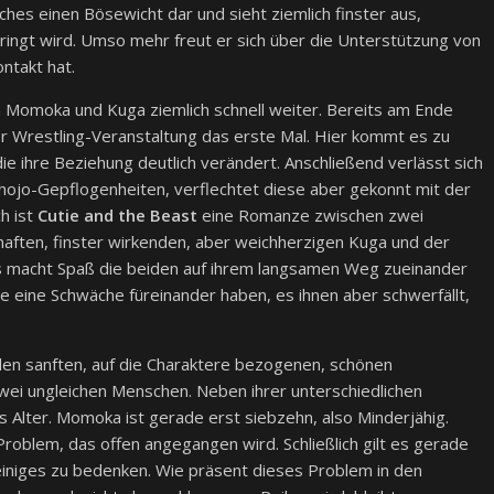
ches einen Bösewicht dar und sieht ziemlich finster aus,
ingt wird. Umso mehr freut er sich über die Unterstützung von
ntakt hat.
en Momoka und Kuga ziemlich schnell weiter. Bereits am Ende
er Wrestling-Veranstaltung das erste Mal. Hier kommt es zu
ie ihre Beziehung deutlich verändert. Anschließend verlässt sich
hojo-Gepflogenheiten, verflechtet diese aber gekonnt mit der
h ist
Cutie and the Beast
eine Romanze zwischen zwei
aften, finster wirkenden, aber weichherzigen Kuga und der
s macht Spaß die beiden auf ihrem langsamen Weg zueinander
sie eine Schwäche füreinander haben, es ihnen aber schwerfällt,
den sanften, auf die Charaktere bezogenen, schönen
wei ungleichen Menschen. Neben ihrer unterschiedlichen
as Alter. Momoka ist gerade erst siebzehn, also Minderjähig.
roblem, das offen angegangen wird. Schließlich gilt es gerade
einiges zu bedenken. Wie präsent dieses Problem in den