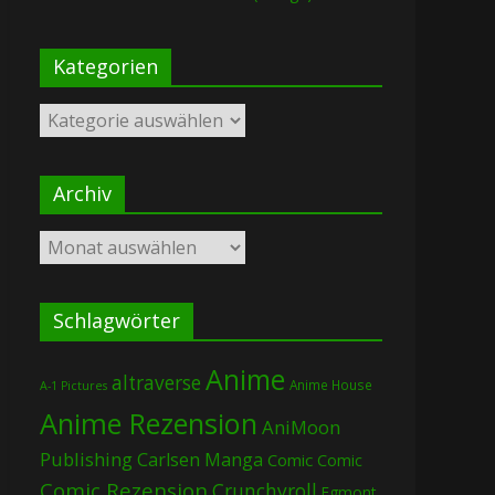
Kategorien
Kategorien
Archiv
Archiv
Schlagwörter
Anime
altraverse
Anime House
A-1 Pictures
Anime Rezension
AniMoon
Publishing
Carlsen Manga
Comic
Comic
Comic Rezension
Crunchyroll
Egmont