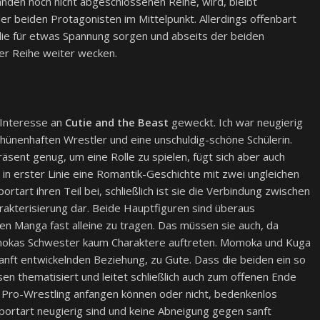
Bänden noch nicht abgeschlossenen Reihe, wird, bleibt
r beiden Protagonisten im Mittelpunkt. Allerdings offenbart
die für etwas Spannung sorgen und abseits der beiden
er Reihe weiter wecken.
 Interesse an
Cutie and the Beast
geweckt. Ich war neugierig
ünenhaften Wrestler und eine unschuldig-schöne Schülerin.
äsent genug, um eine Rolle zu spielen, fügt sich aber auch
s in erster Linie eine Romantik-Geschichte mit zwei ungleichen
rtart ihren Teil bei, schließlich ist sie die Verbindung zwischen
rakterisierung dar. Beide Hauptfiguren sind überaus
en Manga fast alleine zu tragen. Das müssen sie auch, da
okas Schwester kaum Charaktere auftreten. Momoka und Kuga
anft entwickelnden Beziehung, zu Gute. Dass die beiden ein so
n thematisiert und leitet schließlich auch zum offenen Ende
 Pro-Wrestling anfangen können oder nicht, bedenkenlos
portart neugierig sind und keine Abneigung gegen sanft