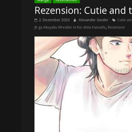
Rezension: Cutie and 
2. Dezember 2020
Alexander Geisler
Cutie an
,
JK ga Akuyaku Wrestler ni Koi shita Hanashi
Rezension