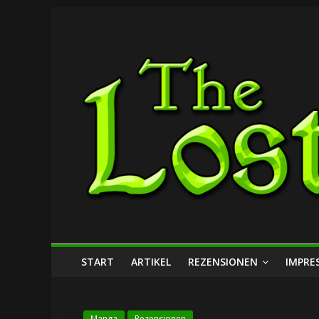
Zum
The
Inhalt
springen
Lost
Dungeon
START
ARTIKEL
REZENSIONEN
IMPRE
Manga
Rezensionen