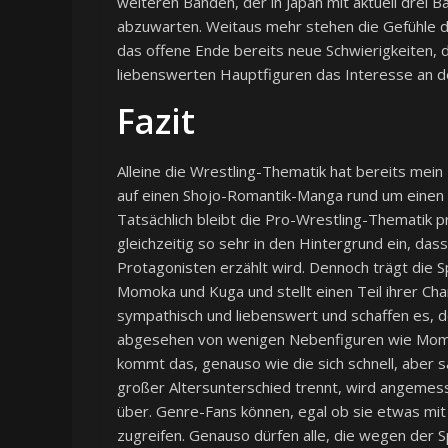
weiteren Bänden, der in Japan mit aktuell drei 
abzuwarten. Weitaus mehr stehen die Gefühle de
das offene Ende bereits neue Schwierigkeiten, 
liebenswerten Hauptfiguren das Interesse an d
Fazit
Alleine die Wrestling-Thematik hat bereits mein
auf einen Shojo-Romantik-Manga rund um einen h
Tatsächlich bleibt die Pro-Wrestling-Thematik pr
gleichzeitig so sehr in den Hintergrund ein, das
Protagonisten erzählt wird. Dennoch trägt die Spo
Momoka und Kuga und stellt einen Teil ihrer Cha
sympathisch und liebenswert und schaffen es, d
abgesehen von wenigen Nebenfiguren wie Mom
kommt das, genauso wie die sich schnell, aber s
großer Altersunterschied trennt, wird angemesse
über. Genre-Fans können, egal ob sie etwas mit
zugreifen. Genauso dürfen alle, die wegen der S