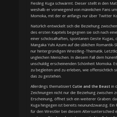
Fiesling Kuga schwärmt. Dieser stellt in den Mat
weshalb er vorwiegend von männlichen Fans umr
Momoka, mit der er anfangs nur über Twitter Ko
Natürlich entwickelt sich die Beziehung zwisch
des ersten Kapitels begegnen sie sich nach ein
einer schicksalhaften, spontanen Geste Kugas, d
Mangaka Yuhi Azumi auf die üblichen Romantik-S
nur hintergründigen Wrestling-Thematik. Letztlic
ungleichen Menschen. In diesem Fall dem hünenh
unschuldig erscheinenden Schönheit Momoka. E
zu begleiten und zu erleben, wie offensichtlich 
das zu gestehen.
Allerdings thematisiert
Cutie and the Beast
in 
Zeichnungen nicht nur die Beziehung zwischen z
Erscheinung, öffnet sich ein weiterer Graben: d
Kuga hingegen ist bereits neunundzwanzig. Ein P
für den Wrestler bei diesem Altersunterschied 