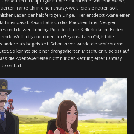
 produziert. Hauptfigur ist die schüchterne Schülerin Akane,
tierten Tante Chi in eine Fantasy-Welt, die sie retten soll,
licher Laden der halbfertigen Dinge. Hier entdeckt Akane einen
kt hineinpasst. Kaum hat sich das Mädchen ihrer Neugier
es und dessen Lehrling Pipo durch die Kellerlucke im Boden
e fremde Welt mitgenommen. Im Gegensatz zu Chi, ist die
les andere als begeistert. Schon zuvor wurde die schüchterne,
et. So konnte sie einer drangsalierten Mitschülerin, selbst auf
, dass die Abenteuerreise nicht nur der Rettung einer Fantasy-
te enthält.