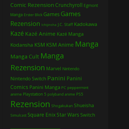
Comic Rezension
Crunchyroll
Egmont
Games
Games
Manga
Erster Blick
Rezension
Kadokawa
J.C. Staff
Ichijinsha
Kazé
Kazé Anime
Kazé Manga
Manga
KSM
KSM Anime
Kodansha
Manga
Manga Cult
Rezension
Marvel
Nintendo
Panini
Panini
Nintendo Switch
Comics
Panini Manga
PC
peppermint
Playstation 5
PS5
anime
polyband anime
Rezension
Shueisha
Shogakukan
Square Enix
Star Wars
Switch
Simulcast