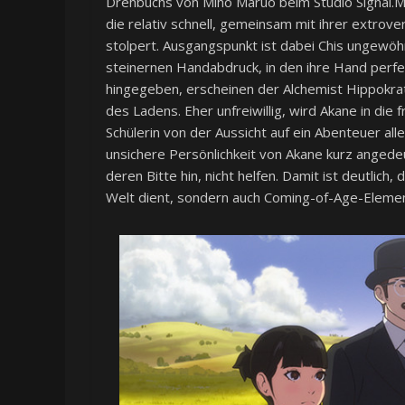
Drehbuchs von Miho Maruo beim Studio Signal.MD
die relativ schnell, gemeinsam mit ihrer extrover
stolpert. Ausgangspunkt ist dabei Chis ungewöhn
steinernen Handabdruck, in den ihre Hand perfe
hingegeben, erscheinen der Alchemist Hippokrat
des Ladens. Eher unfreiwillig, wird Akane in di
Schülerin von der Aussicht auf ein Abenteuer al
unsichere Persönlichkeit von Akane kurz angedeut
deren Bitte hin, nicht helfen. Damit ist deutlich
Welt dient, sondern auch Coming-of-Age-Elemen