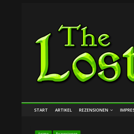
Zum
The
Inhalt
springen
Lost
Dungeon
START
ARTIKEL
REZENSIONEN
IMPRE
Anime
Rezensionen