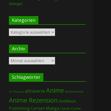
(Manga)
Kategorien
Kategorien
Archiv
Archiv
Schlagwörter
Anime
altraverse
Anime House
A-1 Pictures
Anime Rezension
AniMoon
Publishing
Carlsen Manga
Comic
Comic