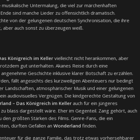
e musikalische Untermalung, die viel zur märchenhaften
Ende sind manche Lieder zu offensichtlich dramatisch.
hte von der gelungenen deutschen Synchronisation, die ihre
t, aber auch sonst zu überzeugen weiß.
as Königreich im Keller
vielleicht nicht herankommen, aber
rotzdem gut unterhalten. Akanes Reise durch eine
 angenehme Geschichte inklusive klarer Botschaft zu erzählen.
en, fällt angesichts des kurzweiligen Abenteuers nur bedingt
ser Landschaften, atmosphärischer Musik und einer gelungenen
 ein audiovisuelles Vergnügen. Die kindgerechte Gestaltung von
land – Das Königreich im Keller
auch für ein jüngeres
 zu blass dargestellt wäre. Eher im Gegenteil. Zang gehört, auch
den größten Stärken des Films. Genre-Fans, die ein
ten, dürften Gefallen an
Wonderland
finden.
teuer für die ganze Familie, das trotz etwas vorhersehbarer