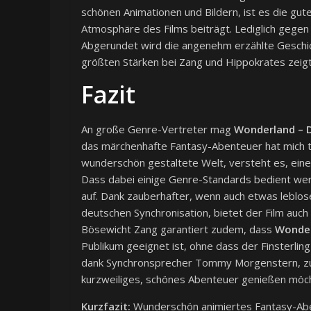
schönen Animationen und Bildern, ist es die gut
Atmosphäre des Films beiträgt. Lediglich gegen 
Abgerundet wird die angenehm erzählte Geschic
größten Stärken bei Zang und Hippokrates zeig
Fazit
An große Genre-Vertreter mag
Wonderland – D
das märchenhafte Fantasy-Abenteuer hat mich t
wunderschön gestaltete Welt, versteht es, eine
Dass dabei einige Genre-Standards bedient werd
auf. Dank zauberhafter, wenn auch etwas leblo
deutschen Synchronisation, bietet der Film auch
Bösewicht Zang garantiert zudem, dass
Wonder
Publikum geeignet ist, ohne dass der Finsterling
dank Synchronsprecher Tommy Morgenstern, zu 
kurzweiliges, schönes Abenteuer genießen möch
Kurzfazit:
Wunderschön animiertes Fantasy-Aben