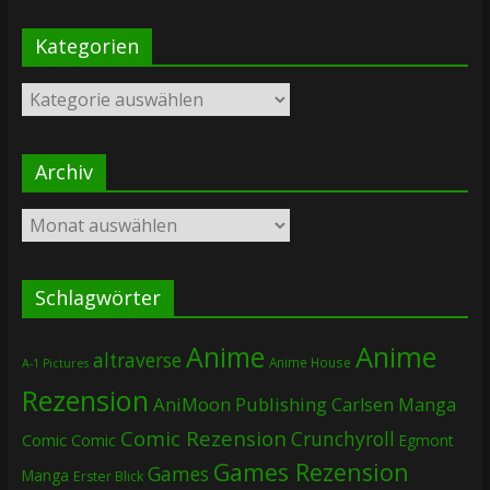
Kategorien
Kategorien
Archiv
Archiv
Schlagwörter
Anime
Anime
altraverse
Anime House
A-1 Pictures
Rezension
AniMoon Publishing
Carlsen Manga
Comic Rezension
Crunchyroll
Comic
Comic
Egmont
Games Rezension
Games
Manga
Erster Blick