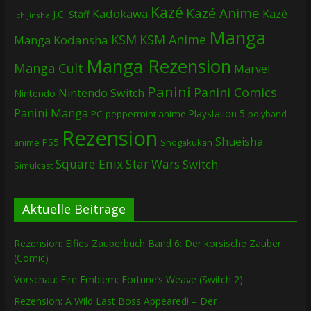
Kazé
Kazé Anime
Kadokawa
Kazé
J.C. Staff
Ichijinsha
Manga
KSM
KSM Anime
Manga
Kodansha
Manga Rezension
Manga Cult
Marvel
Panini
Panini Comics
Nintendo Switch
Nintendo
Panini Manga
Playstation 5
PC
peppermint anime
polyband
Rezension
Shueisha
PS5
Shogakukan
anime
Square Enix
Star Wars
Switch
Simulcast
Aktuelle Beiträge
Rezension: Elfies Zauberbuch Band 6: Der korsische Zauber
(Comic)
Vorschau: Fire Emblem: Fortune’s Weave (Switch 2)
Rezension: A Wild Last Boss Appeared! – Der