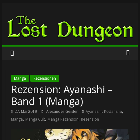
Zum
The
Inhalt
springen
Lost
Dungeon
Manga
Rezensionen
Rezension: Ayanashi –
Band 1 (Manga)
,
,
27. Mai 2019
Alexander Geisler
Ayanashi
Kodansha
,
,
,
Manga
Manga Cult
Manga Rezension
Rezension