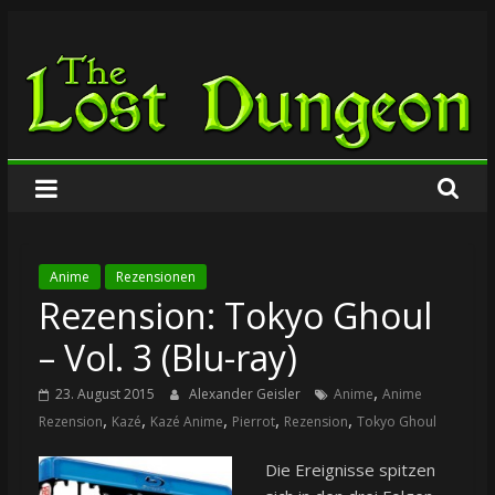
Zum
The
Inhalt
springen
Lost
Dungeon
Anime
Rezensionen
Rezension: Tokyo Ghoul
– Vol. 3 (Blu-ray)
,
23. August 2015
Alexander Geisler
Anime
Anime
,
,
,
,
,
Rezension
Kazé
Kazé Anime
Pierrot
Rezension
Tokyo Ghoul
Die Ereignisse spitzen