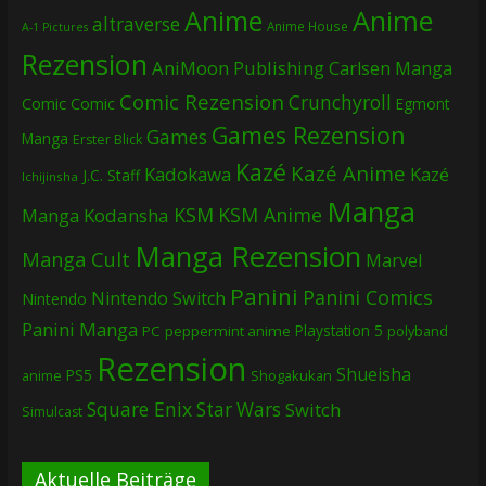
Anime
Anime
altraverse
Anime House
A-1 Pictures
Rezension
AniMoon Publishing
Carlsen Manga
Comic Rezension
Crunchyroll
Comic
Comic
Egmont
Games Rezension
Games
Manga
Erster Blick
Kazé
Kazé Anime
Kadokawa
Kazé
J.C. Staff
Ichijinsha
Manga
KSM
KSM Anime
Manga
Kodansha
Manga Rezension
Manga Cult
Marvel
Panini
Panini Comics
Nintendo Switch
Nintendo
Panini Manga
Playstation 5
PC
peppermint anime
polyband
Rezension
Shueisha
PS5
Shogakukan
anime
Square Enix
Star Wars
Switch
Simulcast
Aktuelle Beiträge