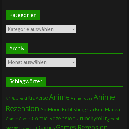
Kategorien
Kategorien
Archiv
Archiv
Schlagwörter
Anime
Anime
altraverse
Anime House
A-1 Pictures
Rezension
AniMoon Publishing
Carlsen Manga
Comic Rezension
Crunchyroll
Comic
Comic
Egmont
Games Rezension
Games
Manga
Erster Blick