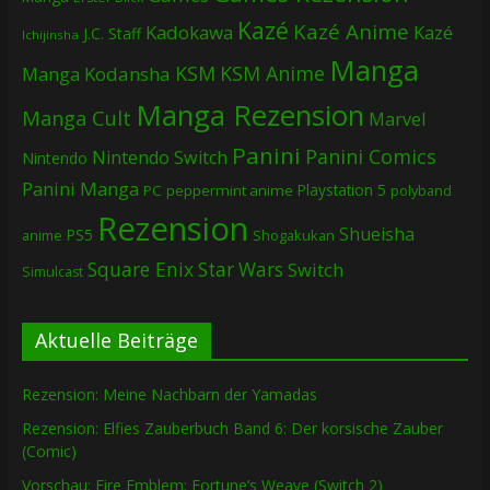
Kazé
Kazé Anime
Kadokawa
Kazé
J.C. Staff
Ichijinsha
Manga
KSM
KSM Anime
Manga
Kodansha
Manga Rezension
Manga Cult
Marvel
Panini
Panini Comics
Nintendo Switch
Nintendo
Panini Manga
Playstation 5
PC
peppermint anime
polyband
Rezension
Shueisha
PS5
Shogakukan
anime
Square Enix
Star Wars
Switch
Simulcast
Aktuelle Beiträge
Rezension: Meine Nachbarn der Yamadas
Rezension: Elfies Zauberbuch Band 6: Der korsische Zauber
(Comic)
Vorschau: Fire Emblem: Fortune’s Weave (Switch 2)