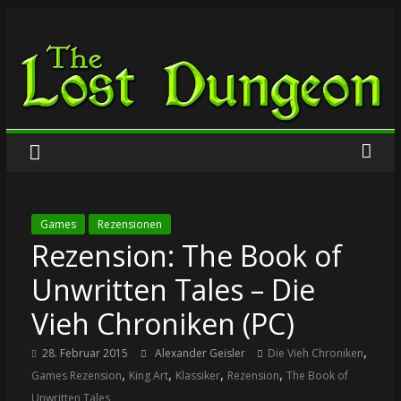
Zum
The
Inhalt
springen
Lost
Dungeon
Games
Rezensionen
Rezension: The Book of
Unwritten Tales – Die
Vieh Chroniken (PC)
,
28. Februar 2015
Alexander Geisler
Die Vieh Chroniken
,
,
,
,
Games Rezension
King Art
Klassiker
Rezension
The Book of
Unwritten Tales