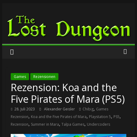
Zum
The
Inhalt
springen
Lost
Dungeon
Games
Rezensionen
Rezension: Koa and the
Five Pirates of Mara (PS5)
,
28. Juli 2023
Alexander Geisler
Chibig
Games
,
,
,
,
Rezension
Koa and the Five Pirates of Mara
Playstation 5
PS5
,
,
,
Rezension
Summer in Mara
Talpa Games
Undercoders