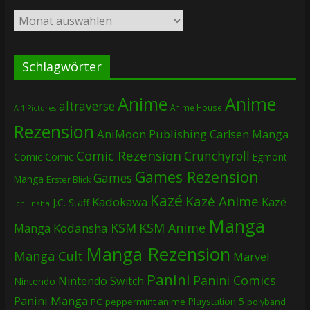
Archiv
Schlagwörter
Anime
Anime
altraverse
Anime House
A-1 Pictures
Rezension
AniMoon Publishing
Carlsen Manga
Comic Rezension
Crunchyroll
Comic
Comic
Egmont
Games Rezension
Games
Manga
Erster Blick
Kazé
Kazé Anime
Kadokawa
Kazé
J.C. Staff
Ichijinsha
Manga
KSM
KSM Anime
Manga
Kodansha
Manga Rezension
Manga Cult
Marvel
Panini
Panini Comics
Nintendo Switch
Nintendo
Panini Manga
Playstation 5
PC
peppermint anime
polyband