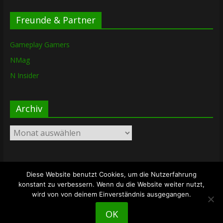
Freunde & Partner
Gameplay Gamers
NMag
N Insider
Archiv
Archiv
Diese Website benutzt Cookies, um die Nutzerfahrung
Copyright © 2026
The Lost Dungeon
. Alle Rechte vorbehalten.
konstant zu verbessern. Wenn du die Website weiter nutzt,
Theme: ColorMag von
ThemeGrill
. Bereitgestellt von
wird von von deinem Einverständnis ausgegangen.
WordPress
.
OK