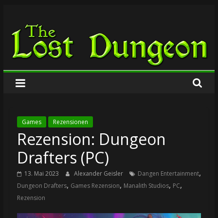
Zum
The
Inhalt
springen
Lost
Dungeon
Games
Rezensionen
Rezension: Dungeon
Drafters (PC)
,
13. Mai 2023
Alexander Geisler
Dangen Entertainment
,
,
,
,
Dungeon Drafters
Games Rezension
Manalith Studios
PC
Rezension