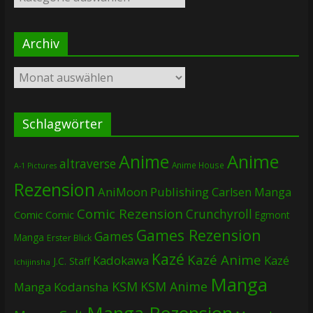
Archiv
Archiv
Schlagwörter
Anime
Anime
altraverse
Anime House
A-1 Pictures
Rezension
AniMoon Publishing
Carlsen Manga
Comic Rezension
Crunchyroll
Comic
Comic
Egmont
Games Rezension
Games
Manga
Erster Blick
Kazé
Kazé Anime
Kadokawa
Kazé
J.C. Staff
Ichijinsha
Manga
KSM
KSM Anime
Manga
Kodansha