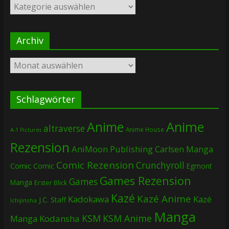
Kategorien
Archiv
Archiv
Schlagwörter
Anime
Anime
altraverse
Anime House
A-1 Pictures
Rezension
AniMoon Publishing
Carlsen Manga
Comic Rezension
Crunchyroll
Comic
Comic
Egmont
Games Rezension
Games
Manga
Erster Blick
Kazé
Kazé Anime
Kadokawa
Kazé
J.C. Staff
Ichijinsha
Manga
KSM
KSM Anime
Manga
Kodansha