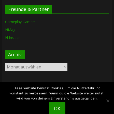
Freunde & Partner
Gameplay Gamers
NMag
N Insider
Archiv
Archiv
Diese Website benutzt Cookies, um die Nutzerfahrung
Copyright © 2026
The Lost Dungeon
. Alle Rechte vorbehalten.
konstant zu verbessern. Wenn du die Website weiter nutzt,
Theme: ColorMag von
ThemeGrill
. Bereitgestellt von
wird von von deinem Einverständnis ausgegangen.
WordPress
.
OK