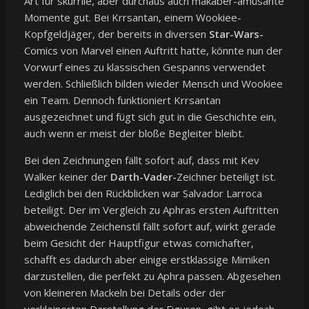
Art für skurrile, aber durchaus auch makaber-amüsante
Momente gut. Bei Krrsantan, einem Wookiee-
Kopfgeldjäger, der bereits in diversen
Star-Wars-
Comics von Marvel einen Auftritt hatte, könnte nun der
Vorwurf eines zu klassischen Gespanns verwendet
werden. Schließlich bilden wieder Mensch und Wookiee
ein Team. Dennoch funktioniert Krrsantan
ausgezeichnet und fügt sich gut in die Geschichte ein,
auch wenn er meist der bloße Begleiter bleibt.
Bei den Zeichnungen fällt sofort auf, dass mit Kev
Walker keiner der
Darth-Vader-
Zeichner beteiligt ist.
Lediglich bei den Rückblicken war Salvador Larroca
beteiligt. Der im Vergleich zu Aphras ersten Auftritten
abweichende Zeichenstil fällt sofort auf, wirkt gerade
beim Gesicht der Hauptfigur etwas comichafter,
schafft es dadurch aber einige erstklassige Mimiken
darzustellen, die perfekt zu Aphra passen. Abgesehen
von kleineren Mackeln bei Details oder der
verkleinerten Darstellung der Figuren, gibt es jedoch