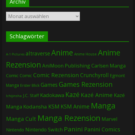
Archiv
Archiv
Schlagwörter
Anime
Anime
altraverse
Anime House
A-1 Pictures
Rezension
AniMoon Publishing
Carlsen Manga
Comic Rezension
Crunchyroll
Comic
Comic
Egmont
Games Rezension
Games
Manga
Erster Blick
Kazé
Kazé Anime
Kadokawa
Kazé
J.C. Staff
Ichijinsha
Manga
KSM
KSM Anime
Manga
Kodansha
Manga Rezension
Manga Cult
Marvel
Panini
Panini Comics
Nintendo Switch
Nintendo