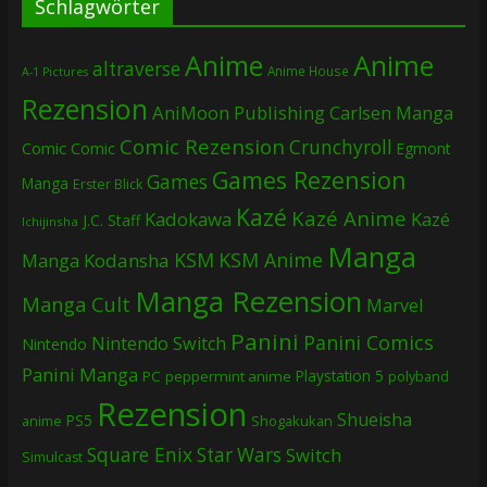
Schlagwörter
Anime
Anime
altraverse
Anime House
A-1 Pictures
Rezension
AniMoon Publishing
Carlsen Manga
Comic Rezension
Crunchyroll
Comic
Comic
Egmont
Games Rezension
Games
Manga
Erster Blick
Kazé
Kazé Anime
Kadokawa
Kazé
J.C. Staff
Ichijinsha
Manga
KSM
KSM Anime
Manga
Kodansha
Manga Rezension
Manga Cult
Marvel
Panini
Panini Comics
Nintendo Switch
Nintendo
Panini Manga
Playstation 5
PC
peppermint anime
polyband
Rezension
Shueisha
PS5
Shogakukan
anime
Square Enix
Star Wars
Switch
Simulcast