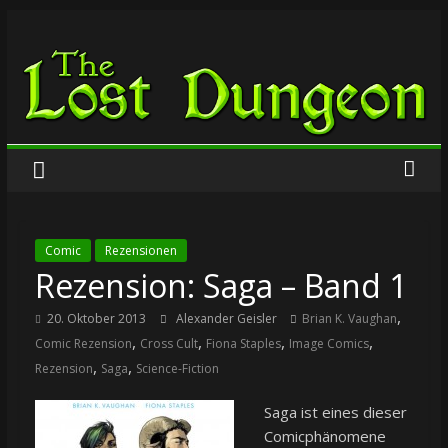
Zum
The
Inhalt
springen
Lost
Dungeon
Comic
Rezensionen
Rezension: Saga – Band 1
,
20. Oktober 2013
Alexander Geisler
Brian K. Vaughan
,
,
,
,
Comic Rezension
Cross Cult
Fiona Staples
Image Comics
,
,
Rezension
Saga
Science-Fiction
S
aga ist eines dieser
Comicphänomene